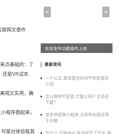
<
>
互联网文章作
APPWORKON上线
来点基础的：了
最新资讯
，还是VR试衣
一个公式,算清楚你的APP到底值多
少钱
美观又实用，确
怎么做APP运营,才能让用户主动点
下载?
让小程序跑起来。
很多商家做小程序,没有转化路径等
于白做
，可是对体验极其
为什么“记账App”永远成不了巨头,却