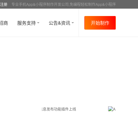
注册
专业手机App&小程序制作开发公司,免编程轻松制作App&小程序
招商
服务支持
公告&资讯
开始制作