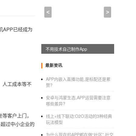
<
>
机APP已经成为
不用技术自己制作App
最新资讯
APP内嵌入直播功能,是标配还是累
、人工成本等不
赘?
安卓与鸿蒙生态,APP运营需要注意
哪些差异?
坐等客户上门，
线上+线下联动:O2O活动的3种经典
玩法模型
将超过中小企业的
为什么现在的APP都在做“社区”,社交