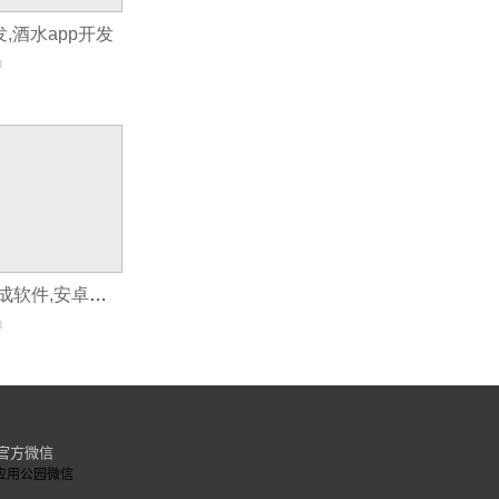
发,酒水app开发
0
怎么把安卓开发成软件,安卓编译软件
0
官方微信