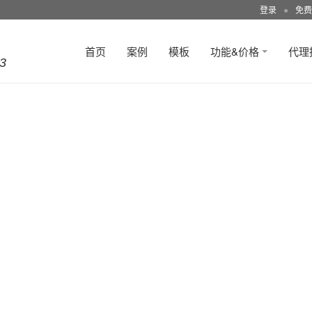
登录
●
免费
首页
案例
模板
功能&价格
代理
3