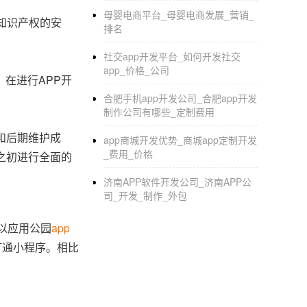
母婴电商平台_母婴电商发展_营销_
知识产权的安
排名
社交app开发平台_如何开发社交
app_价格_公司
在进行APP开
合肥手机app开发公司_合肥app开发
制作公司有哪些_定制费用
和后期维护成
app商城开发优势_商城app定制开发
_费用_价格
之初进行全面的
济南APP软件开发公司_济南APP公
司_开发_制作_外包
以应用公园
app
打通小程序。相比