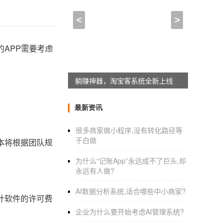
<
>
APP需要考虑
躺赚神器，淘宝客系统全新上线
最新资讯
很多商家做小程序,没有转化路径等
于白做
本将根据团队规
为什么“记账App”永远成不了巨头,却
永远有人做?
AI数据分析系统,适合哪些中小商家?
计软件的许可费
企业为什么要开始考虑AI管理系统?