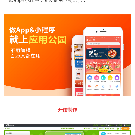
一款app+小程序，开发费用不到1万元。
开始制作