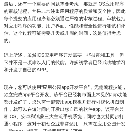
最后，还有一个重要的问题需要考虑，那就是iOS应用程序
的审核过程。苹果非常注重应用程序的质量和安全性，因此
每个提交的应用程序都必须通过严格的审核过程。审核包括
对应用程序的功能、用户界面、性能和安全性进行测试和评
估。这个过程可能需要几天或几周的时间，这是值得考虑
的。
综上所述，虽然iOS应用程序开发需要一些技能和工具，但
它并不是一项难以入门的技能。许多初学者已经成功地学习
和开发了自己的APP。
现在，您可以使用“应用公园app开发平台”，无需编程技能，
独立完成app平台开发。该平台已经将市面上常见的app功能
都开发好了，您只需一键套用app模板并进行可视化拼图制
作，就可以在短时间内开发出您自己的软件app。该平台兼
容iOS、安卓和鸿蒙三大主流手机系统，同时也支持同步打
通小程序。这对于初创企业非常适用，只需在应用公园开发