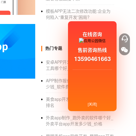
维护版本：
模板APP无法二次修改功能:企业为
何陷入“重复开发”困局?
用户可以根据自己的实际情况发布维护信息，
在线订购：
在线咨询
在平台上看到用户发布的维修信息后，维修师
热门专题
售前咨询热线
位置，帮助维修师傅节省一些时间。
13590461663
安卓APP开发工具_傻瓜式安卓开发
用户评估：
工具哪个好_可视化软件
维修师傅完成维修工作后，用户可以在平台上
APP制作报价_制作一个APP要花多
参考。
少钱_软件费用_价格表
00-1010【家政，同城上门服务，帮助家政家
美食app开发_ios美食app开发制作_
[关闭]
排名
帮家生活家政：是一款基于工具的生活在家政，
政，提供专业优质的服务，还提供更多保障。
外卖app制作_跑外卖的软件哪个好_
外卖平台app开发多少钱_价格
【家政】美容清洁/家政/保姆/护士/家电清洁/