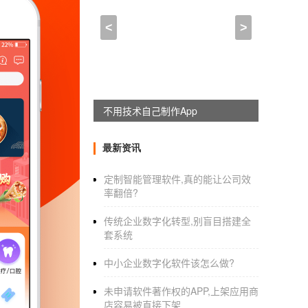
维修类APP开发,维修类a
<
>
2023-01-24 01:00:00
来自于
应用公园
00-1010维护
app开发
的功能
不用技术自己制作App
在人们的生活中，家和门锁损坏是不可避免的
帮助人们解决这样的问题，维修
app
开发应运而
最新资讯
展，给人们的生活带来极大的便利。
定制智能管理软件,真的能让公司效
率翻倍?
维护资讯：
传统企业数字化转型,别盲目搭建全
维护
app开发平台
定期推送维护信息、维护提示
套系统
在附近搜索：
中小企业数字化软件该怎么做?
网上找修理工和店铺需要很长时间，维修
APP
未申请软件著作权的APP,上架应用商
询。
店容易被直接下架