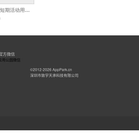
临时租用小程序,短期活动用完即停合作模式
0
官方微信
©2012-2026
AppPark.cn
深圳市致宇天承科技有限公司