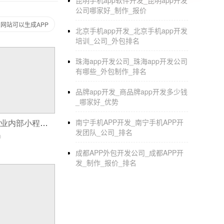
昆明手机app软件开发_昆明app开发
【维修】电脑维修/家具维修/水电维修/墙壁维
公司哪家好_制作_报价
名认证和工作经验)后才在家为您服务。
网站可以生成APP
北京手机app开发_北京手机app开发
【安装】灯光安装/卫浴安装/地板安装/木门安
培训_公司_外包排名
【便利】送水/二手回收/家常菜/搬家/快递跑
珠海app开发公司_珠海app开发公司
来自价格的指导您在家政的小事就是我们的大
有哪些_外包制作_排名
我们的家政服务覆盖北京、广州、济南、青岛、
品牌app开发_商品牌app开发多少钱
昌、深圳、天津、厦门、东莞、重庆、石家庄
_哪家好_优势
[帮助家庭生活家政客户服务热线]
南宁手机APP开发_南宁手机APP开
物料申领登记,企业内部小程序物资管理
发团队_公司_排名
0
非常感谢你体验家庭生活，家政，
成都APP外包开发公司_成都APP开
发_制作_报价_排名