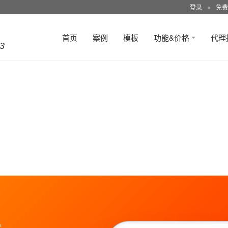
登录
●
免费
首页
案例
模板
功能&价格
代理
3