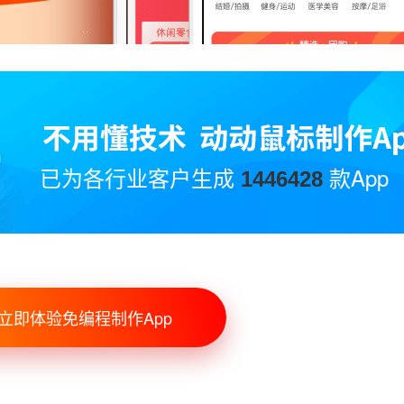
已为各行业客户生成
款App
1446428
立即体验免编程制作App