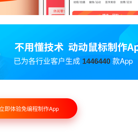
已为各行业客户生成
款App
1446440
立即体验免编程制作App