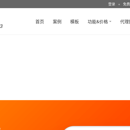
登录
●
免费
首页
案例
模板
功能&价格
代理
3