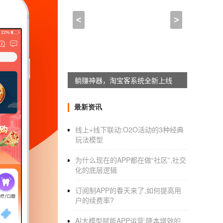
微商朋友圈制作小程序(小
<
>
2022-11-12 23:00:00
来自于
应用公园
微商小程序怎么做微商如何在小程序
躺赚神器，淘宝客系统全新上线
1，而小程序也是基于微信。客户群不需要转化
2.我想和传统的朋友圈对比一下。通过小程序
最新资讯
度。
线上+线下联动:O2O活动的3种经典
3.更优化的购买体验。通过微信商家小程序，
玩法模型
传统的微信业务大多还停留在朋友圈转账的层
为什么现在的APP都在做“社区”,社交
4.相比朋友圈信息的传统图文，通过小程序在
化的底层逻辑
5.二维码，参数小程序功能，方便好渠道分销
订阅制APP的春天来了,如何提高用
户的续费率?
6.可以通过小程序举办各种营销活动，比如满
AI大模型赋能APP运营:降本增效的