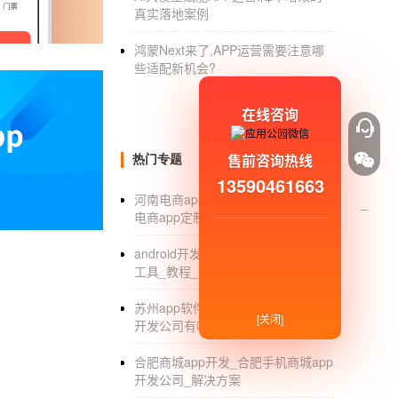
真实落地案例
:
鸿蒙Next来了,APP运营需要注意哪
些适配新机会?
小程序定制开发
在线咨询
1.微信商家的营销是通过朋友圈，其实是一种
2.
微信小程序
是一种堪比APP的应用。其体验
售前咨询热线
热门专题
13590461663
3.微信小程序受益线下实体店。其实这句话还
河南电商app开发公司有哪些_河南
员最缺乏的。没有自己的品牌，是无法长久发
电商app定制开发_排名
4.微信小程序的入口在不断增加，在朋友之间
android开发入门_android app开发
营销，从而带来流量和销量的激增。
工具_教程_平台
:
苏州app软件开发公司_苏州app软件
[关闭]
开发公司有哪些_价格
个人怎么免费做微信小程序
小程序制
合肥商城app开发_合肥手机商城app
1.用微信商务相册APP工具的一个专用小功能
开发公司_解决方案