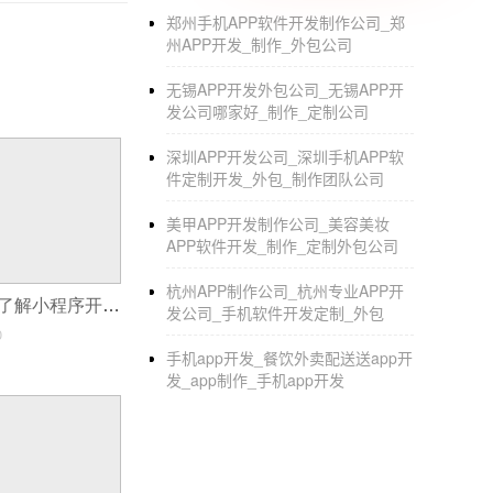
微信登录。
郑州手机APP软件开发制作公司_郑
2.在这个云相册中，您只需想要上传一些您希
州APP开发_制作_外包公司
可以分享到朋友圈，还可以自动同步到你的微
无锡APP开发外包公司_无锡APP开
发公司哪家好_制作_定制公司
3.【方法一】:点击【我】，选择【我的小程
深圳APP开发公司_深圳手机APP软
做一个微信小程序需要多少钱
件定制开发_外包_制作团队公司
1，小程序都是基于微信终端开发，一次性的
美甲APP开发制作公司_美容美妆
序。
APP软件开发_制作_定制外包公司
2.小程序的价格更合理。相对于APP，微信
杭州APP制作公司_杭州专业APP开
APP开发公司需了解小程序开发的成本
城，费用的基础上，大概有两项：店铺成立和
发公司_手机软件开发定制_外包
0
率会大大降低成本。
手机app开发_餐饮外卖配送送app开
发_app制作_手机app开发
3.小程序的体验更友好。在小程序出现之前，
底属于网页属性，但是
4.朋友圈分别对应社交，内容和服务，加起来正
提供相关服务，