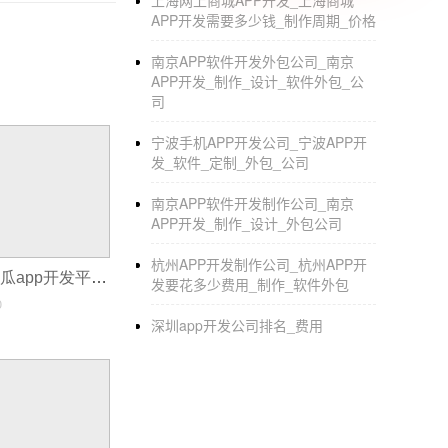
上海网上商城APP开发_上海商城
APP开发需要多少钱_制作周期_价格
小程序开发的成本大概是多少，开发
南京APP软件开发外包公司_南京
1，模板制作小程序，商业模板非常多，技术也比
APP开发_制作_设计_软件外包_公
司
6000以上可能不是特别划算，可以根据自己
2，
软件定制开发
，费用一般以一万开头。相当
宁波手机APP开发公司_宁波APP开
发_软件_定制_外包_公司
以下几点定制，符号企业，方便第二次开发更
南京APP软件开发制作公司_南京
3.组建技术团队开发。这样费用最高。谁让我
APP开发_制作_设计_外包公司
工工资，办公室工作。一般这种方法开发小程
杭州APP开发制作公司_杭州APP开
app接入商城_傻瓜app开发平台
发要花多少费用_制作_软件外包
0
深圳app开发公司排名_费用