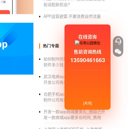
外卖小程序的开发分为三种
些适配新机会?
1.如果你知道编程或者有自己的技术团队，可
APP运营避雷,不要浪费自然流量
的成本很高。开发的周期也比较长，不建议不
2.代理第三方平台，选择这种方式进行外卖业
在线咨询
代理其他'外卖平台有自来水抽水点，
热门专题
售前咨询热线
3.购买成熟解决方案方案。市面上有很多软件
13590461663
如何制作同城App_制作一个同城app
时也需要谨慎。不是所有的服务商都能给我们
软件多少钱_开发公司
:
武汉电商app开发公司_武汉电商app
开发公司有哪些_价格
微信小程序是否适合做会员卡业务
合肥手机app开发公司_合肥app开发
1.需要单独研发，小程序没有自动生成功能。
制作公司有哪些_定制费用
[关闭]
2.不能直接打开网页。在微信小程序内无法直
开发一款app商城要多久_想自己开
发一款商城app要多长时间_费用
3.入口名最不合理。用户要开通商家会员卡，
是小程序会员卡，用户就很难理解了。为什么