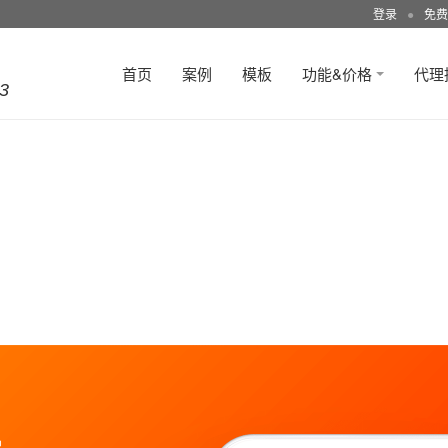
登录
●
免费
首页
案例
模板
功能&价格
代理
3