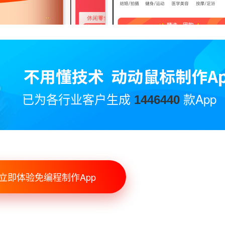
已为各行业客户生成
款App
1446440
立即体验免编程制作App