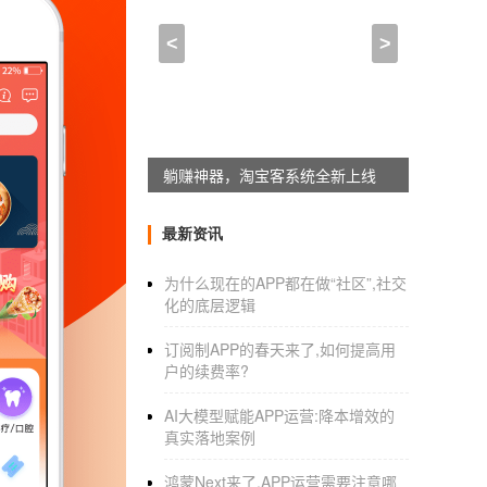
小程序制作软件有会员卡(
<
>
2022-12-16 14:30:00
来自于
应用公园
:
躺赚神器，淘宝客系统全新上线
app开发价格表
1.直接申请小程序模板，模板申请费最低。一
最新资讯
便宜，但是没有源码，
应用公园平台
可以作为
为什么现在的APP都在做“社区”,社交
2.购买源码小程序，通过开发源码的交易，客
化的底层逻辑
3.
定制开发小程序
.一般负责人应用程序开发商家
订阅制APP的春天来了,如何提高用
永久使用权和源码的知识产权，属于原型app
户的续费率?
AI大模型赋能APP运营:降本增效的
真实落地案例
:
鸿蒙Next来了,APP运营需要注意哪