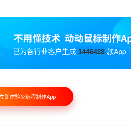
已为各行业客户生成
款App
1446428
立即体验免编程制作App