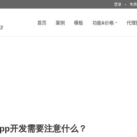
登录
●
免费
首页
案例
模板
功能&价格
代理
3
app开发需要注意什么？