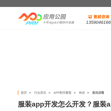
1359046166
首页
行业资讯
APP制作教程
休闲
资讯详情
>
>
>
>
服装app开发怎么开发？服装