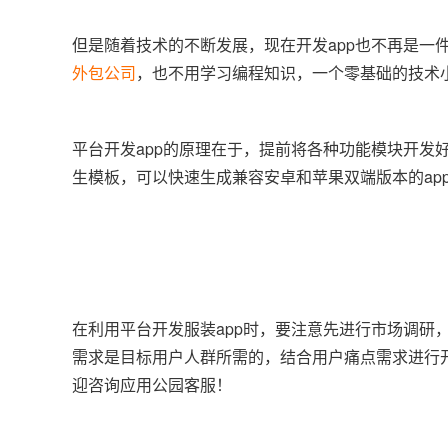
但是随着技术的不断发展，现在开发app也不再是一
外包公司
，也不用学习编程知识，一个零基础的技术小
平台开发app的原理在于，提前将各种功能模块开发
生模板，可以快速生成兼容安卓和苹果双端版本的app
在利用平台开发服装app时，要注意先进行市场调研
需求是目标用户人群所需的，结合用户痛点需求进行开
迎咨询应用公园客服！