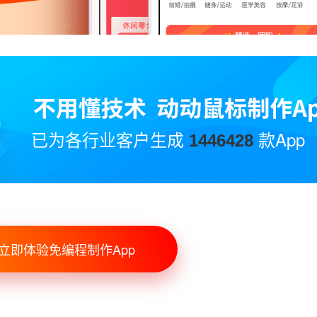
已为各行业客户生成
款App
1446428
立即体验免编程制作App