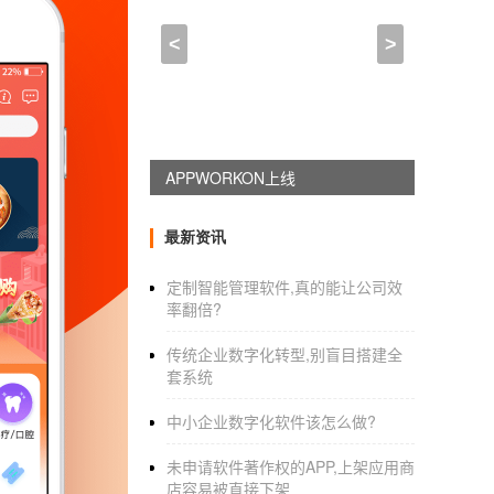
如何用网页做APP,怎样做收
<
>
2022-01-20 09:30:00
来自于
应用公园
手机APP定制
如何收费 让你用少钱做
是毋庸置疑的，因为
不用技术自己制作App
无
数人用实际行动证明了，
说实话，可能花费少一些，但重点是钱要花到
最新资讯
定制智能管理软件,真的能让公司效
1.页面不需要华而不实。
率翻倍?
我不知道为什么，但这完全没有必要。多节日
传统企业数字化转型,别盲目搭建全
可以吸引消费者的注意力，但也会让消费者眼
套系统
2.不要过度细分产品。
中小企业数字化软件该怎么做?
根据不同的需求，产品分类项目的数量会有所
未申请软件著作权的APP,上架应用商
店容易被直接下架
为裙子和连衣裙，但不要分为裙子、连衣裙、