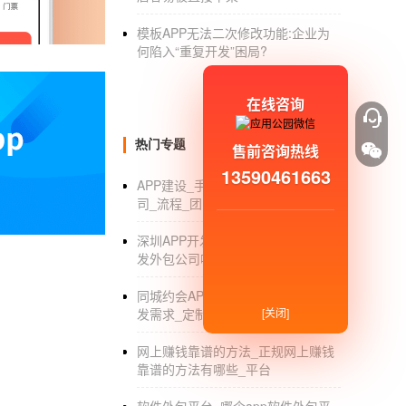
糊，也会和销售理念产生冲突。
模板APP无法二次修改功能:企业为
何陷入“重复开发”困局?
如果分类太细，消费者想买什么样的产品会直
费者想买短裙，只会看一眼，所以非常不会买
在线咨询
裙，因为这不是女性为数不多次冲动消费。在
了，消费者的选择也太多了，所以消费者体验
热门专题
售前咨询热线
省钱。
13590461663
APP建设_手机APP建设方案_开发公
4.产品推广没有太多。
司_流程_团队
这是目前很多人都没能做到的一点，迫不及待
深圳APP开发外包_深圳安卓APP开
钱，只要几张能突出产品特色的图片就可以了
发外包公司哪家好_排名
花钱买绩效
同城约会APP开发_同城约会APP开
发需求_定制外包_公司
[关闭]
根据目前的调查数据，我们非常注重流畅性。
网上赚钱靠谱的方法_正规网上赚钱
总而言之，我们应该愿意在稳定性上花钱，但我
靠谱的方法有哪些_平台
在该花的地方，不要把钱花在不该花的地方。