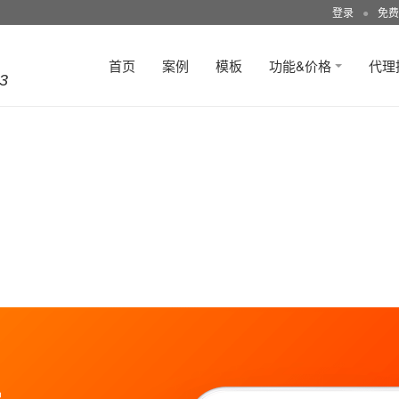
登录
●
免费
首页
案例
模板
功能&价格
代理
3