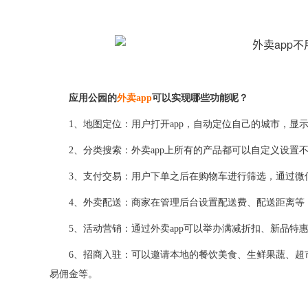
应用公园的
外卖
app
可以实现哪些功能呢？
1
、
地图定位
：
用户打开
app
，自动定位自己的城市，显
2
、
分类搜索
：
外卖
app
上所有的产品都可以自定义设置
3
、
支付交易
：
用户下单之后在购物车进行筛选，通过微
4
、
外卖配送
：
商家在管理后台设置配送费
、
配送距离等
5
、
活动营销
：
通过外卖
app
可以举办满减折扣
、
新品特
6
、
招商入驻
：
可以邀请本地的餐饮美食
、
生鲜果蔬
、
超
易佣金等。