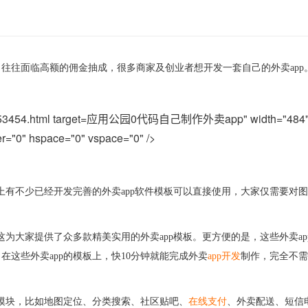
，往往面临高额的佣金抽成，很多商家及创业者想开发一套自己的外卖
app
应用公园0代码自己制作外卖app" width="484" he
r="0" hspace="0" vspace="0" />
上有不少已经开发完善的外卖
app
软件模板可以直接使用，大家仅需要对图
这为大家提供了众多款精美实用的外卖
app
模板。更方便的是，这些外卖
ap
。在这些外卖
app
的模板上，快
10
分钟就能完成外卖
app
开发
制作
，
完全不需
模块，比如地图定位
、
分类搜索
、
社区贴吧
、
在线支付
、
外卖配送
、
短信