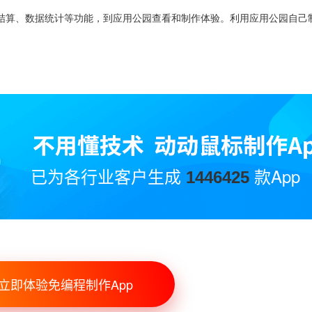
结算
、
数据统计等功能
，到
应用公园查看和制作体验。
利用
应用公园自己
已为各行业客户生成
款App
1446425
立即体验免编程制作App