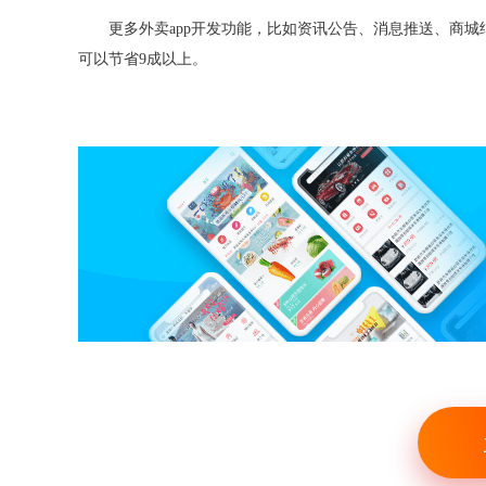
更多外卖
app
开发功能，比如资讯公告
、
消息推送
、
商城
可以节省
9
成以上。