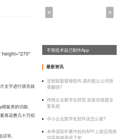
<
>
。
不用技术自己制作App
ight="270"
最新资讯
定制智能管理软件,真的能让公司效
率翻倍?
片文字进行填充就
传统企业数字化转型,别盲目搭建全
套系统
p
模板类的功能
、
要再花费几十万招
中小企业数字化软件该怎么做?
未申请软件著作权的APP,上架应用商
电话等。
店容易被直接下架