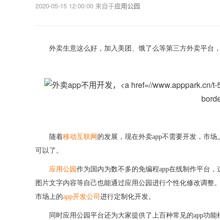
2020-05-15 12:00:00
来自于
应用公园
外卖
生意这么好，加入美团
、
饿了么等第三方外卖平台
borde
随着
移动互联网
的发展，现在外卖
app
不需要开发，市场
可以了。
应用公园
作为国内为数不多的免编程
app
在线制作平台，
图片文字内容等自己也能通过应用公园进行个性化修改调整
市场上的
app
开发公司
进行定制化开发。
同时
应用公园
平台还为大家提供了上百种常见的
app
功能