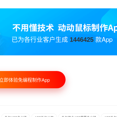
已为各行业客户生成
款App
1446425
立即体验免编程制作App