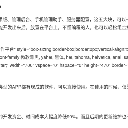
P
苹果版、管理后台、手机管理助手、服务器配置，这五大块，可以
功能开发出来后，放置在平台上，不懂编程的人，也可以轻松组合
台" style="box-sizing:border-box;border:0px;vertical-align:top
nt-family:微软雅黑, yahei, 黑体, hei, tahoma, helvetica, arial, san
enter;" width="700" vspace="0" hspace="0" height="470" border=
类型的APP都有现成的软件，可以直接使用。在使用的时候，仅
P的开发资金、时间成本大幅度降低90%。而且后期的更新维护也