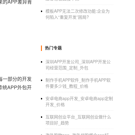
的APP差异肯
模板APP无法二次修改功能:企业为
何陷入“重复开发”困局?
热门专题
深圳APP开发公司_深圳APP开发公
司经营范围_定制_外包
每一部分的开发
制作手机APP软件_制作手机APP软
件要多少钱_教程_价格
统APP外包开
安卓电商app开发_安卓电商app定制
开发_价格
互联网创业平台_互联网创业做什么
项目好_趋势