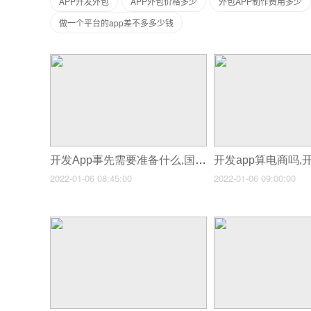
APP开发外包
APP外包价格多少
外包APP制作费用多少
做一个平台的app差不多多少钱
开发App事先需要准备什么,国外开发的软件
2022-01-06 08:45:00
2022-01-06 09:00:00