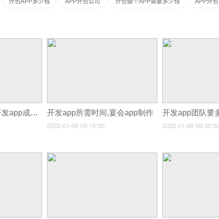
外包APP多少钱
APP外包公司
外包做个APP需要多少钱
APP外包
开发app算电商吗,开发app成本分析
开发app所需时间,宴会app制作
2022-01-06 09:15:00
2022-01-06 09:30:0