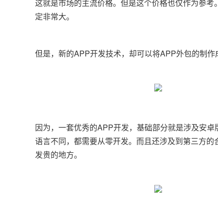
这就是市场的主流价格。但是这个价格也仅作为参考。
定非常大。
但是，新的APP开发技术，却可以将APP外包的制作
因为，一套优秀的APP开发，基础部分就是涉及安
语言不同，都需要从零开发。而且还涉及到第三方的
发贵的地方。