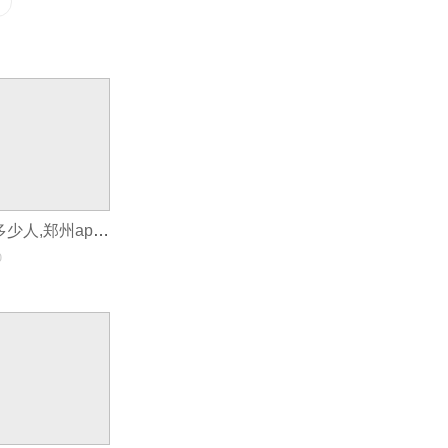
开发app团队要多少人,郑州app开发有多少
0