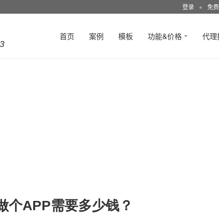
登录
●
免费
首页
案例
模板
功能&价格
代理
3
做个APP需要多少钱？