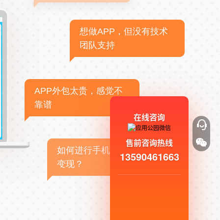
想做APP，但没有技术
团队支持
APP外包太贵，感觉不
靠谱
在线咨询
售前咨询热线
如何进行手机APP商业
13590461663
变现？