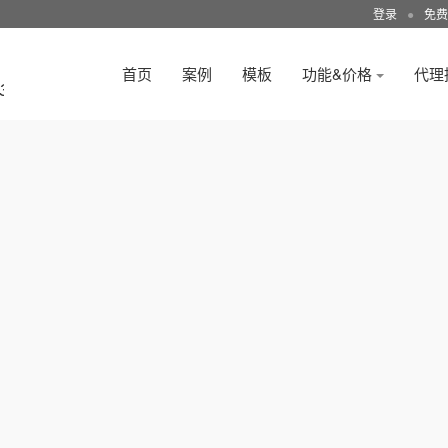
登录
●
免费
首页
案例
模板
功能&价格
代理
3