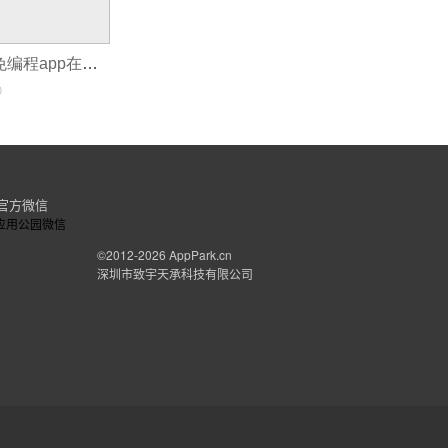
手机app制作：免编程app在线制作平台，让普通人自己也能开发app
0
官方微信
©2012-2026
AppPark.cn
深圳市致宇天承科技有限公司