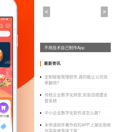
盆景APP,企业app开发技
<
>
2021-11-18 22:45:00
来自于
应用公园
00-1010原标题：使用APP开发的提示
不用技术自己制作App
App开发，首先要面对的问题是如何选择开发和
的功能APP制作在开发？的流程是怎样的
最新资讯
定制智能管理软件,真的能让公司效
让我们分享APP开发实用的小技巧
率翻倍?
一、APP开发的成本
传统企业数字化转型,别盲目搭建全
套系统
不知道APP开发有多贵。这是大多数企业人面对
到几百万，这对中小企业和创业者来说无疑是
中小企业数字化软件该怎么做?
不过不用担心，今天要分享的为数不多招就是
未申请软件著作权的APP,上架应用商
店容易被直接下架