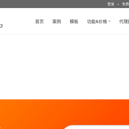
登录
●
免费
首页
案例
模板
功能&价格
代理
3