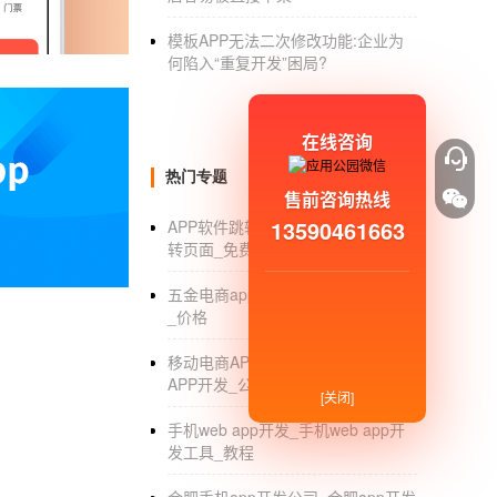
这是刘麦科技APP的在线制作平台。你只需要
模板APP无法二次修改功能:企业为
二、APP的设计。
何陷入“重复开发”困局?
要完成APP的开发，无论是选择外包还是打造
对于不知道如何设计APP功能的人，如何规划A
在线咨询
方法其实很简单：
热门专题
售前咨询热线
1.借鉴市场上类似的APP产品：逐一体验他
13590461663
APP软件跳转_APP软件制作怎么跳
APP的规划设计。
转页面_免费制作工具_教程_公司
2.
APP原型制作
：将APP的功能细分后，可以使
五金电商app开发_电商app开发公司
_价格
3.APP
模板制作
：刘麦科技垂直行业有上百款原
修改。
移动电商APP开发_移动互联网电商
APP开发_公司
通过以上提示，APP开发用户不仅可以在开发
[关闭]
是，这些技巧不涉及专业的编程技术，对任何
手机web app开发_手机web app开
发工具_教程