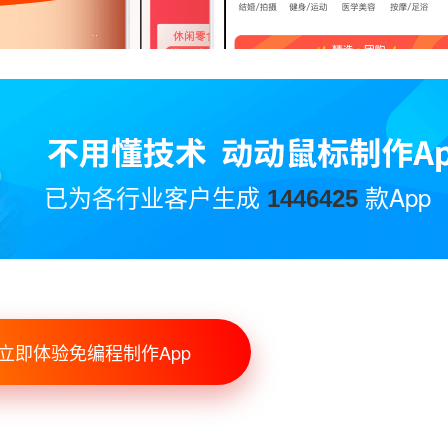
已为各行业客户生成
款App
1446425
立即体验免编程制作App