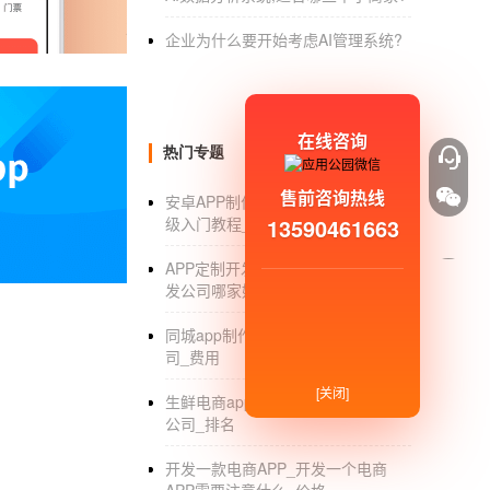
怎么做外卖小程序
企业为什么要开始考虑AI管理系统?
1.冬天是我们更频繁拨打外卖的季节。小编恨
在对于一些名为外卖的朋友，如果不需要下载外
营销系统来实现，也可以在微信人的这个平台
在线咨询
热门专题
2.怎么做外卖小程序。这个商家大部分还是会
售前咨询热线
安卓APP制作软件_安卓APP制作初
3.接下来就是怎么做了外卖小程序。开微外卖
13590461663
级入门教程_软件开发_安卓系统
理只需要添加我们所有的外卖菜单，外卖管理
APP定制开发公司_专业APP定制开
4.微外卖编辑后，如果最后预览效果后有我们
发公司哪家好_流程_价格
因为外卖小程序，抽奖小程序或者商城：最后
同城app制作_同城APP开发制作_公
司_费用
[关闭]
生鲜电商app开发_生鲜电商app开发
「
外卖小程序开发
」外卖
小程序开发
公司_排名
1，外卖小程序开发有什么好处？
开发一款电商APP_开发一个电商