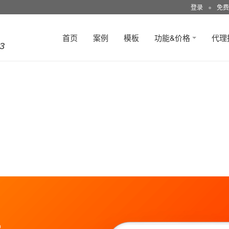
登录
●
免费
首页
案例
模板
功能&价格
代理
3