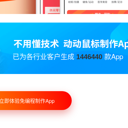
已为各行业客户生成
款App
1446440
立即体验免编程制作App