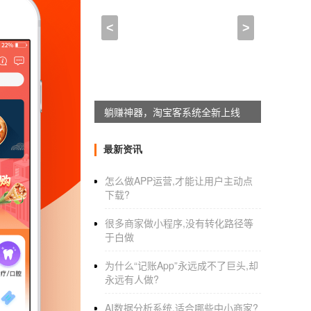
外卖小程序开发(「外卖小
<
>
2022-11-11 22:30:00
来自于
应用公园
:
躺赚神器，淘宝客系统全新上线
在快跑者家
开发小程序
做外卖系统平
1.可以先免费试用系统，再购买。你不会用系
最新资讯
2.消费者再也不用下载卸载APP了，直接点击
怎么做APP运营,才能让用户主动点
下载?
3.消费者输入小程序外卖系统后，让用户点击
很多商家做小程序,没有转化路径等
4.外卖配送运营商可以实时掌握业务情况，整
于白做
体验，加强消费者的粘合力，进而提高复购率
为什么“记账App”永远成不了巨头,却
5.小程序外卖系统附近有流量入口小程序。这
永远有人做?
:
AI数据分析系统,适合哪些中小商家?