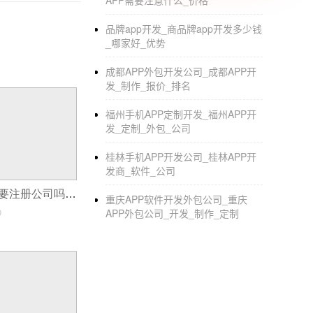
APP需要注意什么_价格
2.获客更方便：不同于传统餐饮行业，外卖小
容易成为外卖小程序的用户。
品牌app开发_商品牌app开发多少钱
_哪家好_优势
3.服务多元化：当然外卖小程序不仅可以服务
成都APP外包开发公司_成都APP开
4.推广效果大微信是a平台，用户近10亿。on微
发_制作_报价_排名
免费流量，获得更好的推广效果。
福州手机APP定制开发_福州APP开
5.营销的多样化：对于一家店铺的运营，营销
发_定制_外包_公司
提供多种营销方式，让获客问题不再是问题。
桂林手机APP开发公司_桂林APP开
发商_软件_公司
运营一个APP需要注册公司吗,app开发企业会先开发那种系统
重庆APP软件开发外包公司_重庆
0
APP外包公司_开发_制作_定制