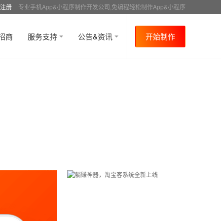
注册
专业手机App&小程序制作开发公司,免编程轻松制作App&小程序
招商
服务支持
公告&资讯
开始制作
首页
行业资讯
媒体报道
资讯详情
>
>
>