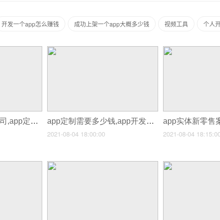
开发一个app怎么赚钱
成功上架一个app大概多少钱
视频工具
个人开
app定制软件开发公司,app定制有什么好
app定制需要多少钱,app开发定制多少钱
2021-08-04 18:00:00
2021-08-04 18:15:0