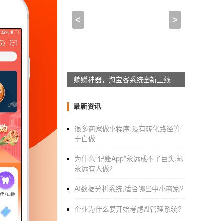
幼儿教育app开发,自主开
<
>
2021-10-10 11:00:00
来自于
应用公园
幼儿教育app开发
功能案例简介
原标题：教育、app开发儿童功能性病例简介
躺赚神器，淘宝客系统全新上线
要知道一个孩子想要有更好的环境，就要在起
最新资讯
到更多的早期教育服务，让家长能够更好地接触
相关，为目标用户提供便捷的在线早教平台和
很多商家做小程序,没有转化路径等
于白做
为什么“记账App”永远成不了巨头,却
首先，分析了教育和app开发的儿童市场需求
永远有人做?
早教市场需求多元化，包括线上早教和线下早教
AI数据分析系统,适合哪些中小商家?
大受欢迎，为用户提供早教信息咨询与推送、
企业为什么要开始考虑AI管理系统?
第二，为什么教育和app开发的孩子能受欢迎？