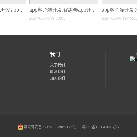
app客户端后台开发,开发app都需要那些信息
app客户端开发,优惠券app开发现状
2021-08-04 19:00:00
2021-08-04 19:15:0
我们
关于我们
联系我们
加入我们
粤公网安备 44030602002171号
粤ICP备15056436号-2