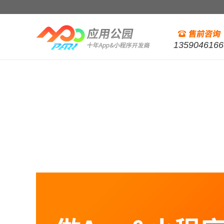
1359046166