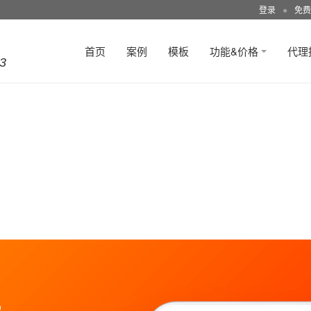
登录
●
免费
首页
案例
模板
功能&价格
代理
3