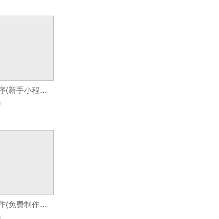
宣传片制作小程序(新手小程序制作教程快速做一个食品小程序)
0
选择的小程序制作(免费制作小程序的流程)
0