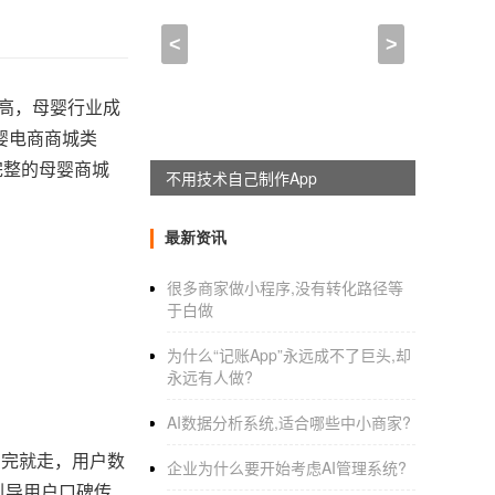
<
>
提高，母婴行业成
婴电商商城类
完整的母婴商城
不用技术自己制作App
最新资讯
很多商家做小程序,没有转化路径等
于白做
为什么“记账App”永远成不了巨头,却
永远有人做?
AI数据分析系统,适合哪些中小商家?
买完就走，用户数
企业为什么要开始考虑AI管理系统?
引导用户口碑传