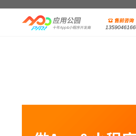
1359046166