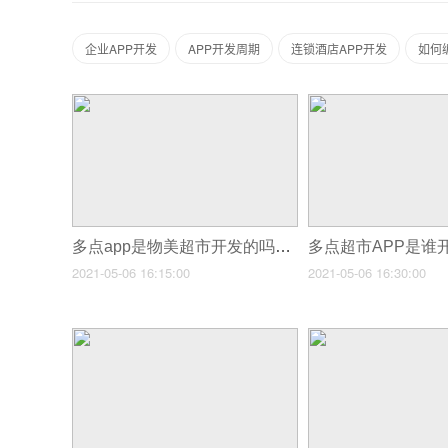
企业APP开发
APP开发周期
连锁酒店APP开发
如何
多点app是物美超市开发的吗_APP开发公司之无人超市体验篇
2021-05-06 16:15:00
2021-05-06 16:30:00