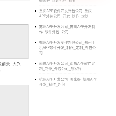
哪家好_培训机构_排名
人们旅游出现或者工作出差对于酒店的住宿基
重庆APP软件开发外包公司_重庆
锁酒店APP开发
，民宿类APP这些专注于酒店
APP外包公司_开发_制作_定制
服务。
一.开发一个连锁酒店APP会有哪些功能？
苏州APP开发公司_苏州APP开发制
作_软件外包_公司
1.在线筛选功能：用户通过APP可以在线根
2.在线预订功能：选择好房源填写好租赁信息
郑州APP开发制作外包公司_郑州手
机APP软件开发_制作_定制_外包公
3.服务评价功能：服务评价就是根据用户的消
司
务。
4.酒店详情介绍：对于酒店的设备以及是设施
南昌APP开发公司_南昌APP软件定
大兴安岭app开发前景_大兴安岭如何判断有优势的APP开发公司
制_制作_外包公司_哪家好
0
杭州APP开发公司_哪家好_杭州APP
开发_制作_外包