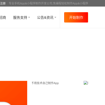
注册
专业手机App&小程序制作开发公司,免编程轻松制作App&小程序
招商
服务支持
公告&资讯
开始制作
首页
行业资讯
APP运营
资讯详情
>
>
>