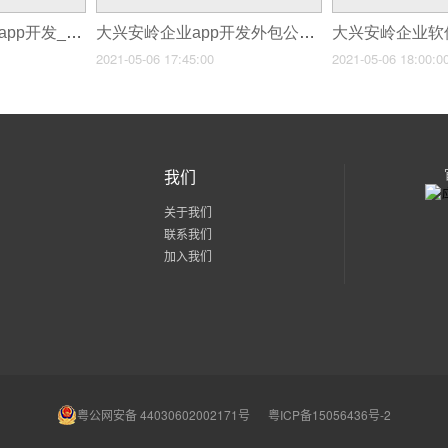
大兴安岭pos机商城app开发_大兴安岭移动商城App开发促进电商
大兴安岭企业app开发外包公司哪家好_大兴安岭APP定制开发公司有一大批程序员等你来约
2021-05-06 17:45:00
2021-05-06 18:00:0
我们
关于我们
联系我们
加入我们
粤公网安备 44030602002171号
粤ICP备15056436号-2