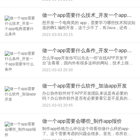
的app制作服务。做一个APP就几分钟吧，操作简
单，功能还比较
做一个app需要什么技术_开发一个app电商需要什么条件
想开发一个电商类的 app，需要学习哪些技术我说知
道的啊1.编程开发，这个少不了，有Java，还有什
么苹果开发，安卓开发，前端后端的我搞不清楚。
2021-03-03 20:15
反正就是编程。APP类的应该是安卓和ios开发2.开
放对
做一个app需要什么条件_开发一个app需要学什么条件
怎么学app开发你可以先去一些“在线APP开发平
台”去看看，国内外有很多这样的网站，技术上很成
熟了。主要是面向没有技术的普通用户，提供免费
2021-03-03 20:30
的app制作服务。做一个APP就几分钟吧，操作简
单，功能还比较
做一个app需要什么软件_加油app开发
办公协作软件对于APP开发团队来说是有必要的
吗？办公协作软件是否有必要要看它是不是真的对
工作有所帮助，如果现有的工具已经能满足需求
2021-03-03 20:45
了，那就没有必要再下载一个新的软件了。像APP
开发团队，需要的是做好产
做一个app需要会哪些_制作app报价
制作app价格怎么评估这个得看你做什么样的app
了。这个需要考虑的问题会很多。首先，你所在的
城市发展水平，发展程度较高的地区开发成本会很