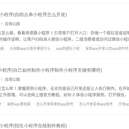
小程序(自助点单小程序怎么开发)
自于
应用公园
序 1.引导客户打开入口：存储一个易拉宝或说明书，上面有微信
的操作说明，让客户扫码进入微信小程序。二级消费者或访问过微信小程
功能
大创做app大致步骤是什么
app的团队介绍
深圳app开发公司app软件
作图文新闻链接的app
e小程序(自己如何制作小程序制作小程序关键有哪些)
自于
应用公园
执行制作。在开始之前，你最好彻
底了解一下小程序的工作原理。可以去网上搜官方教程。如何 2.体验小程序案例，打开微信，
件
装修app策划案
怎么开发简单的app软件
怎么开发安卓app软件
开发a
点东西
小程序(招生小程序在线制作教程)