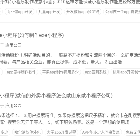
制作转小程序制作注意小程序 :010这样才能保证小程序制作能更轻松方
件
专业做app开发
儿童app开发
开发教育app多少钱
公司做一个app需要
e小程序(如何制作exe小程序)
自于
应用公园
个目的。 2.确定活动奖品：奖品必须
满足以下几点：用户想要，与产品相关企业，能真正提供，成本低，量大。 3.画出活
利
app怎样制作软件
苹果app制作费用多少
app签到系统
杭州app开发
小程序(微信的外卖小程序怎么做山东做小程序公司)
自于
应用公园
就会卡在刷搜索优化的路径上。如
果没有人气，靠用户精准搜索你无异于等人。 3，线下服务场景。这是一个理想的使用场
用多少
哈尔滨软件外包
大学app开发过程
APP能多少人同事登录
免费无代