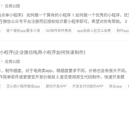
自于
应用公园
如何做一个算命的小程序 1.如何做一个优秀的小程序，优秀的小程序。我来
帮你吧，呵呵。只需在微信公众号平台注册然后授权给沂蒙小程序即可。希望对你有帮助。 2
p
做个便民app要多少钱
SD制作软件费用
app招商入驻怎么收费
制作ap
小程序(企业微信电商小程序如何快速制作)
自于
应用公园
商快开发平台模板制作简单软件或更便宜开发价格就 2.是否使用原生代码制作，快速开发模
服
怎么把小程序做成app
廊坊开发APP
开发支付功能的APP
商业app