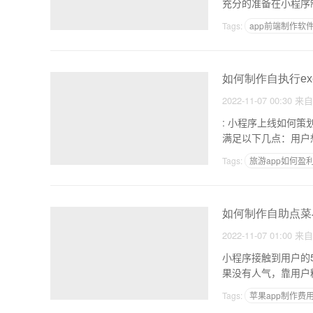
充分的准备在小程序
Tags:
app前端制作软
本地同城APP制作
如何制作自执行ex
2022-11-07 00:30
来
: 小程序上线如何策划活动吸粉 1.明确活动目的：一般离不开提粉和引流两
Tags:
旅游app如何盈
浙江app开发服务
如何制作自助点菜
2022-11-07 01:00
来
小程序接触到用户的5条途径 1、 2.用户搜索精准。如果你搜索这把尺子精准，
Tags:
苹果app制作费
怎么自己做app软件