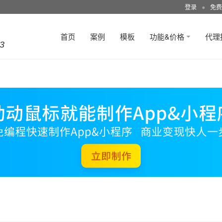
登录
●
免费
首页
案例
模板
功能&价格
代理
3