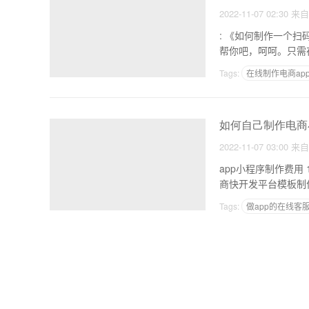
2022-11-07 02:30
来
: 《如何制作一个扫码点单小程序》 
Tags:
在线制作电商ap
做一个app的劣势
如何自己制作电商
2022-11-07 03:00
来
app小程序制作费用 1，制作细度。对于电商类app，精细度要求不同，价格也会有很大不同。如果你占了便宜电
Tags:
做app的在线客