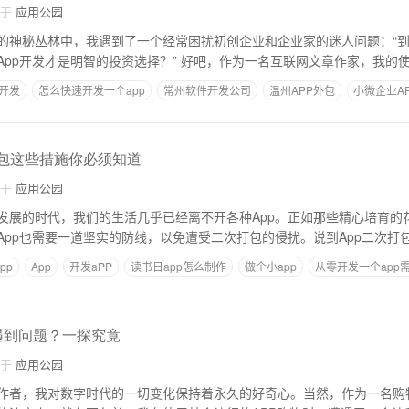
自于
应用公园
的神秘丛林中，我遇到了一个经常困扰初创企业和企业家的迷人问题：“到底
App开发才是明智的投资选择？” 好吧，作为一名互联网文章作家，我的
p开发
怎么快速开发一个app
常州软件开发公司
温州APP外包
小微企业A
打包这些措施你必须知道
自于
应用公园
发展的时代，我们的生活几乎已经离不开各种App。正如那些精心培育的
App也需要一道坚实的防线，以免遭受二次打包的侵扰。说到App二次打
pp
App
开发aPP
读书日app怎么制作
做个小app
从零开发一个app
付遇到问题？一探究竟
自于
应用公园
作者，我对数字时代的一切变化保持着永久的好奇心。当然，作为一名购