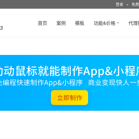
登录
●
免费
首页
案例
模板
功能&价格
代理
3