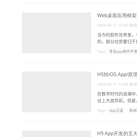
Web桌面应用框
2024-03-17 12:30
来
当今的软件世界里，
的，部分功劳要归于那
Tags:
青岛app制作开
购物网站APP开发方案
H5转iOS App
2024-03-17 13:00
来
在数字时代的浪潮中，
台上大放异彩。但是
Tags:
App泛滥
新闻
H5 App开发的