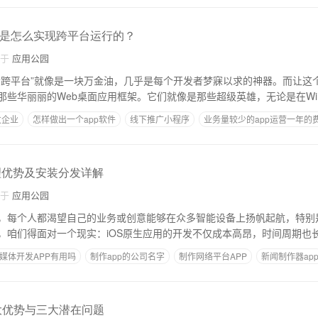
架是怎么实现跨平台运行的？
自于
应用公园
“跨平台”就像是一块万金油，几乎是每个开发者梦寐以求的神器。而让这
些华丽丽的Web桌面应用框架。它们就像是那些超级英雄，无论是在Win
发企业
怎样做出一个app软件
线下推广小程序
业务量较少的app运营一年的
有一个创意APP想找软件开发公司
/原理优势及安装分发详解
自于
应用公园
每个人都渴望自己的业务或创意能够在众多智能设备上扬帆起航，特别是在A
，咱们得面对一个现实：iOS原生应用的开发不仅成本高昂，时间周期也
媒体开发APP有用吗
制作app的公司名字
制作网络平台APP
新闻制作器ap
五大优势与三大潜在问题