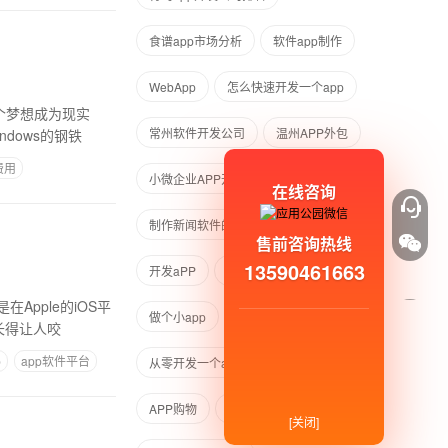
食谱app市场分析
软件app制作
WebApp
怎么快速开发一个app
个梦想成为现实
常州软件开发公司
温州APP外包
dows的钢铁
费用
小微企业APP开发
在线咨询
制作新闻软件的app
App
售前咨询热线
13590461663
开发aPP
读书日app怎么制作
pple的iOS平
做个小app
长得让人咬
p
app软件平台
从零开发一个app需要多久
APP购物
H5支付
[关闭]