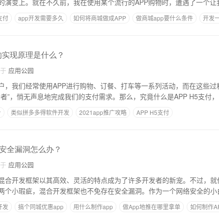
的演变上。就在不久前，我在使用某个流行的APP购物时，遭遇了一个让
支付
app开发需要多久
如何将商城做成APP
做商城app要什么条件
开发一
中的实现原理是什么？
自于
应用公园
户，我们经常使用APP进行购物、订餐、打车等一系列活动，而在这些过
者”，悄无声息地完成我们的支付需求。那么，究竟什么是APP H5支付
台
类似拼多多得软件开发
2021app推广攻略
APP H5支付
安全漏洞怎么办？
自于
应用公园
混合开发框架以其高效、灵活的特点成为了许多开发者的新宠。不过，就
两个小瑕疵，混合开发框架也不免存在安全漏洞。作为一个网络安全的小
开发
搞个同城优惠app
用什么制作app
做App地推在哪里拿单
如何制作A
要多少钱