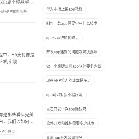
我百思不得其解的
华为市场上架app教程
款APP需要哪些
制作一款app需要学些什么技术
app和系统的优缺点
开发app遇到的问题及解决办法
程中，H5支付像是
，它的实现
做一个跑腿公司app软件要多少钱
现在APP拉人的成本是多少
app可以对接小程序吗
自己开发一款app赚钱吗
像是那些看似完美
白，我们该如何应
软件开发和维护需要多少成本
PP不联网
青岛app开发公司排名