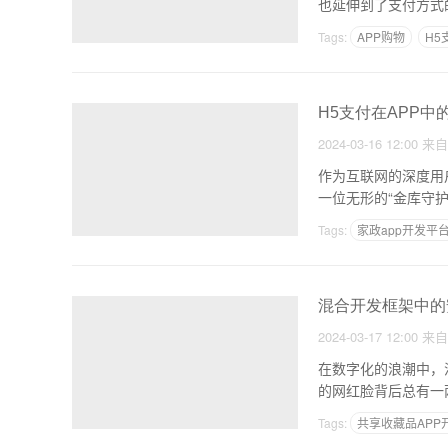
也延伸到了支付方式
难
Tags:
APP购物
H5
H5支付在APP
2024-03-16 12:00
来
作为互联网的深度用
一位无形的“金库守护
Tags:
家政app开发平
混合开发框架中的
2024-03-17 12:00
来
在数字化的浪潮中，
的网红脸背后总有一
对这
Tags:
共享收藏品APP
做一个建材商城app需