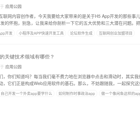
自于
应用公园
互联网内容创作者，今天我要给大家带来的是关于H5 App开发的那些事
p开发的怀抱，别急，让我来给你剖析一下它的五大优势和三大潜在问题。把
App开发
小程序及APP快速开发工具
论坛软件生成
互联网创业加盟项目
后的关键技术领域有哪些？
自于
应用公园
们，你们知道吗？每当我们毫不费力地在浏览器中点击和滑动时，其实我
动，它们正是构成Web应用软件的基石。那么，不妨跟随我，一起探究这
自己开发一个外卖app要学什么
如何制作时事政治app
做一个像闲鱼这样的ap
p
学习什么专业可以做App软件