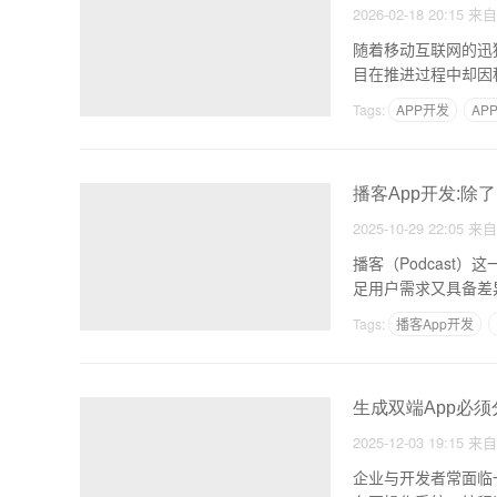
2026-02-18 20:15
来
随着移动互联网的迅
目在推进过程中却因
Tags:
APP开发
AP
播客App开发:除
2025-10-29 22:05
来
播客（Podcast
足用户需求又具备差
Tags:
播客App开发
生成双端App必须
2025-12-03 19:15
来
企业与开发者常面临一