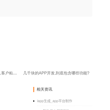
美容院APP开发,皮肤档案管理,客户粘性拉满!
几千块的APP开发,到底包含哪些功能?
相关资讯
iapp生成_app平台制作