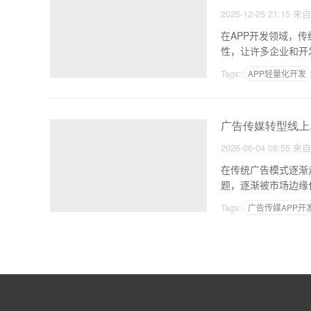
2025-12-25 21:15
来
在APP开发领域，
性，让许多企业和开
Tags:
APP轻量化开发
广告传媒转型线上
2026-06-04 08:55
来
在传统广告模式逐渐
题，逐渐被市场边缘
上广告
Tags:
广告传媒APP开