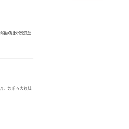
精准的细分赛道至
物流、娱乐五大领域