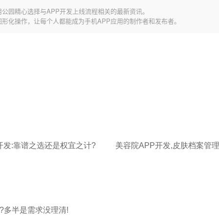
用公园精心选择与APP开发上线流程相关的最新资讯。
图形化操作，让每个人都能成为手机APP应用的制作者和发布者。
开发:靠谱之选还是权宜之计?
?多半是需求没理清!