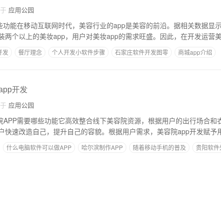
自于
应用公园
哪些功能在移动互联网时代，美容行业的app是美容的前沿。据相关数据显示
两个以上的美妆app，用户对美妆app的需求旺盛。因此，在开发运营美
开发
餐厅理念
个人开发小软件步骤
石家庄软件开发图零
商城app介绍
app开发
自于
应用公园
美容院APP需要哪些功能它高效整合线下美容院资源，根据用户的出行场合
户快速改造自己，提升自己的容貌。根据用户需求，美容院app开发赋予
什么电脑软件可以做APP
哈尔滨制作APP
随着移动手机的普及
贵阳软件