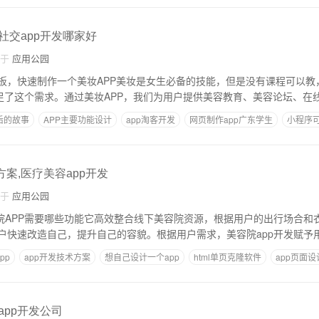
,社交app开发哪家好
自于
应用公园
板，快速制作一个美妆APP美妆是女生必备的技能，但是没有课程可以教
满足了这个需求。通过美妆APP，我们为用户提供美容教育、美容论坛、在
后的故事
APP主要功能设计
app淘客开发
网页制作app广东学生
小程序
方案,医疗美容app开发
自于
应用公园
美容院APP需要哪些功能它高效整合线下美容院资源，根据用户的出行场合
户快速改造自己，提升自己的容貌。根据用户需求，美容院app开发赋予
pp
app开发技术方案
想自己设计一个app
html单页克隆软件
app页面
app开发公司