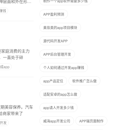
神层面和外在形
制作一个app软件需要多少钱
何赚钱
APP盈利预测
美妆类的app项目模块
源代码开发APP
是家庭消费的主力
APP后台管理开发
，一直处于碎
成app
个人如何通过开发app赚钱
app产品定位
软件推广怎么做
适配安卓的app怎么做
定期美容保养。汽车
app请人开发多少钱
给商家带来了
威海app开发公司
APP端页面制作
P开发