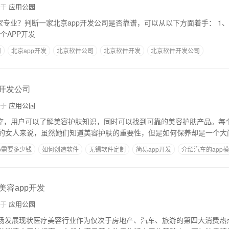
自于
应用公园
业？判断一家北京app开发公司是否靠谱，可以从以下方面着手： 1、是否有成熟的专业
代表一个APP开发
司
北京app开发
北京软件公司
北京软件开发
北京软件开发公司
p开发公司
自于
应用公园
美容治疗，用户可以了解美容护肤知识，同时可以找到可靠的美容护肤产品。每
的女人来说，虽然她们知道美容护肤的重要性，但是如何保养却是一个大
p需要多少钱
如何创造软件
无锡软件定制
简易app开发
介绍汽车的app
美容app开发
自于
应用公园
市场发展现状医疗美容行业作为仅次于房地产、汽车、旅游的第四大消费热