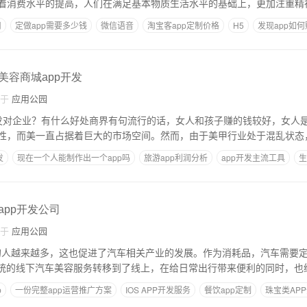
着消费水平的提高，人们在满足基本物质生活水平的基础上，更加注重精
司
定做app需要多少钱
微信语音
淘宝客app定制价格
H5
发现app如
,美容商城app开发
自于
应用公园
pp开发对企业？有什么好处商界有句流行的话，女人和孩子赚的钱较好，女人
性，而美一直占据着巨大的市场空间。然而，由于美甲行业处于混乱状态
发
现在一个人能制作出一个app吗
旅游app利润分析
app开发主流工具
生
app开发公司
自于
应用公园
买车的人越来越多，这也促进了汽车相关产业的发展。作为消耗品，汽车需要
传统的线下汽车美容服务转移到了线上，在给日常出行带来便利的同时，也
p
一份完整app运营推广方案
IOS APP开发服务
餐饮app定制
珠宝类AP