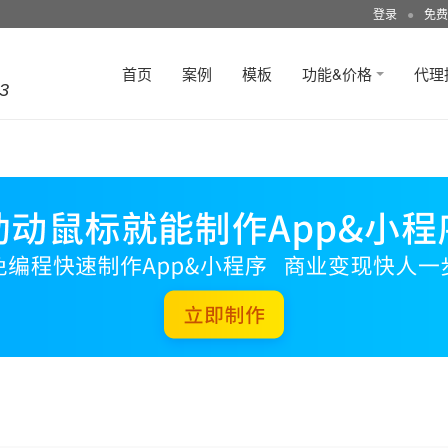
登录
●
免费
首页
案例
模板
功能&价格
代理
3