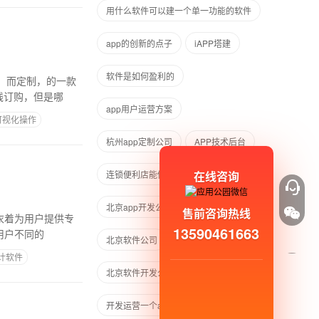
用什么软件可以建一个单一功能的软件
app的创新的点子
iAPP塔建
软件是如何盈利的
，而定制，的一款
线订购，但是哪
app用户运营方案
可视化操作
杭州app定制公司
APP技术后台
在线咨询
连锁便利店能做一个app吗
北京app开发公司
北京app开发
售前咨询热线
和衣着为用户提供专
13590461663
用户不同的
北京软件公司
北京软件开发
设计软件
北京软件开发公司
开发运营一个app需要多少钱