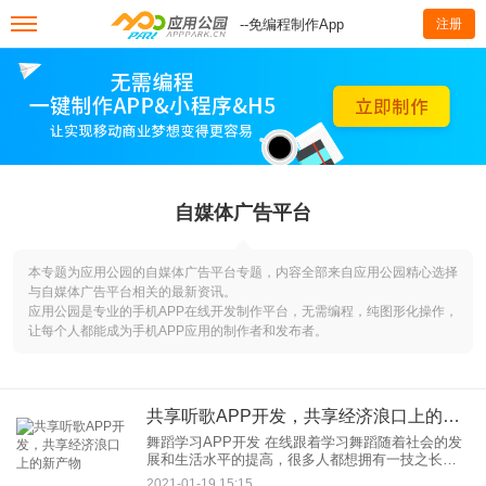
--免编程制作App
注册
自媒体广告平台
本专题为应用公园的自媒体广告平台专题，内容全部来自应用公园精心选择
与自媒体广告平台相关的最新资讯。
应用公园是专业的手机APP在线开发制作平台，无需编程，纯图形化操作，
让每个人都能成为手机APP应用的制作者和发布者。
共享听歌APP开发，共享经济浪口上的新产物
舞蹈学习APP开发 在线跟着学习舞蹈随着社会的发
展和生活水平的提高，很多人都想拥有一技之长，
舞蹈不仅可以培养一个人的气质，还能在塑造优美
2021-01-19 15:15