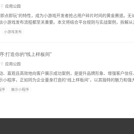
自于
应用公园
“即点即玩”的特性，成为小游戏开发者抢占用户碎片时间的黄金赛道。无
信小游戏发布流程都至关重要。本文将结合平台规则与实战案例，拆解从
小游戏发布
:打造你的“线上样板间”
自于
应用公园
动、直观且高效地向客户展示成功案例，是提升品牌形象、增强客户信任
示小程序，正如同为企业量身打造的“线上样板间”，以其独特的魅力和强
程序
展示小程序