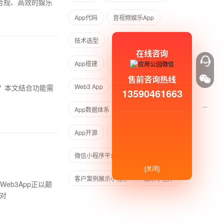
合规、高效的娱乐
App代码
音视频娱乐App
技术选型
App版权问题
在线咨询
App搭建
App搭建预算
售前咨询热线
Web3 App
区块链技术
？本文结合功能需
13590461663
App数据体系
App数据
App开源
App开源方案
微信小程序平台
小游戏发布
[关闭]
客户案例展示小程序
展示小程序
eb3App正以颠
是对