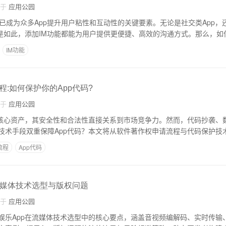
自于
应用公园
能已成为众多App提升用户粘性和互动性的关键要素。无论是社交类App，
均是如此，添加IM功能都能为用户提供更便捷、高效的沟通方式。那么，如
IM功能
:如何保护你的App代码?
自于
应用公园
的核心资产，其安全性和合法性直接关系到市场竞争力。然而，代码抄袭、
技术手段双重保障App代码？本文将从软件著作权申请流程与代码保护技
流程
App代码
:流媒体技术选型与版权问题
自于
应用公园
娱乐App在流媒体技术选型中的核心要点，涵盖音视频编解码、实时传输