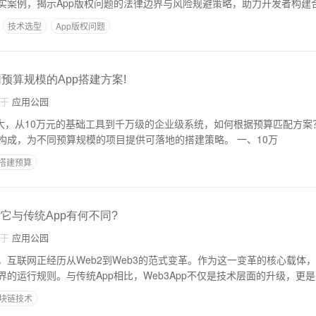
实案例，揭示App版权问题的法律边界与风险规避策略，助力开发者构建
技术选型
App版权问题
预算规模的App搭建方案!
自于
应用公园
巨大，从10万元的基础工具到千万级的企业级系统，如何根据预算匹配方案
求、技术架构与成本构成，为不同预算规模的项目提供可落地的搭建策略。 一、10万
p搭建预算
p?它与传统App有何不同?
自于
应用公园
互联网正经历从Web2到Web3的范式变革。作为这一变革的核心载体，W
的运行规则。与传统App相比，Web3App不仅是技术层面的升级，更
块链技术