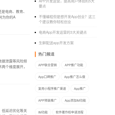
APP开发运营，提高用户体验的5大
要点
还是电商、教育、
不懂编程但是想开发App创业？这三
何为你的A
个建议教你轻松创业
电商App开发运营的3大关键点
生鲜配送app开发方案
热门频道
数据泄露等风险频
APP联合营销
APP推广功能
术两个维度展开，
App口碑推广
App推广怎么做
复用小程序推广渠道
App推广
APP预装推广
App添加IM功能
、低延迟优化等关
IM功能
软件著作权申请流程