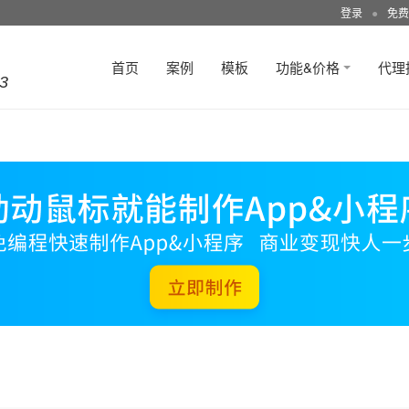
登录
●
免费
首页
案例
模板
功能&价格
代理
3