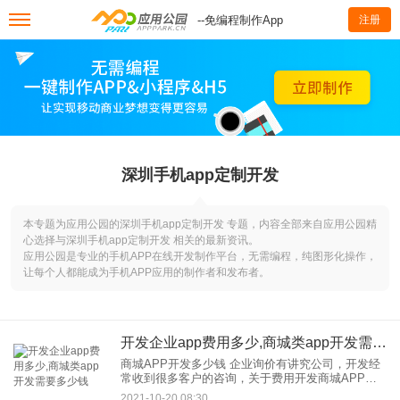
--免编程制作App
注册
深圳手机app定制开发
本专题为应用公园的深圳手机app定制开发 专题，内容全部来自应用公园精
心选择与深圳手机app定制开发 相关的最新资讯。
应用公园是专业的手机APP在线开发制作平台，无需编程，纯图形化操作，
让每个人都能成为手机APP应用的制作者和发布者。
开发企业app费用多少,商城类app开发需要多少钱
商城APP开发多少钱 企业询价有讲究公司，开发经
常收到很多客户的咨询，关于费用开发商城APP需
要多少钱。其实这个费用，具体的价格很难报道，
2021-10-20 08:30