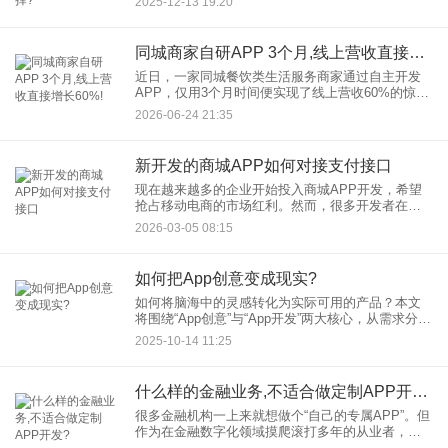
2025-12-13 19:20
能有效控制成本并支持业务扩展。本文将探讨在短
视频类APP开发中，如
同城商家自研APP 3个月,线上营收直接增长60%!
近日，一家同城餐饮类生活服务商家通过自主开发
APP，仅用3个月时间便实现了线上营收60%的惊人
增长，这一案例无疑为众多同城商家提供了有益的
2026-06-24 21:35
借鉴。 自研APP：从被动到主动的转型之路
新开发的商城APP如何对接支付接口
现在越来越多的企业开始投入商城APP开发，希望
抢占移动电商的市场红利。然而，很多开发者在完
成APP功能搭建后，往往会卡在“支付接口对接”这一
2026-03-05 08:15
步。支付接口的对接不仅关系到用户体验，更直接
影响交易转化率和
如何把App创意变成现实?
如何将脑海中的灵感转化为实际可用的产品？本文
将围绕“App创意”与“App开发”两大核心，从需求分
析、技术实现到市场验证，系统梳理将创意落地的
2025-10-14 11:25
全流程，为创业者、产品经理及开发者提供可操作
的行动指南。
什么样的金融业务,不适合做定制APP开发?
很多金融机构一上来就想做个“自己的专属APP”。但
作为在金融数字化领域摸爬滚打多年的从业者，我
必须泼盆冷水：并不是所有金融业务，都适合一上