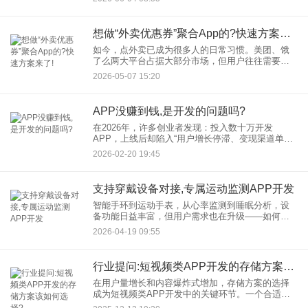
代，精准投放就像是一把精准的手术刀，能直击目
标受众的痛点，而线上广告
想做“外卖优惠券”聚合App的?快速方案来了!
如今，点外卖已成为很多人的日常习惯。美团、饿
了么两大平台占据大部分市场，但用户往往需要在
两个App之间切换比价、找优惠券，体验并不顺畅。
2026-05-07 15:20
于是，一个新兴方向应运而生——外卖优惠券聚合
App。它将主流外卖
APP没赚到钱,是开发的问题吗?
在2026年，许多创业者发现：投入数十万开发
APP，上线后却陷入“用户增长停滞、变现渠道单
一”的困境。APP没赚到钱，真的是开发环节出了问
2026-02-20 19:45
题吗？答案远非“是”或“否”这般简单，其涉及技术实
现、市场需求
支持穿戴设备对接,专属运动监测APP开发
智能手环到运动手表，从心率监测到睡眠分析，设
备功能日益丰富，但用户需求也在升级——如何让
数据发挥更大价值？如何通过专属APP实现个性化
2026-04-19 09:55
运动管理？ 答案在于运动监测APP开发与穿戴设备
对接的深度融合。
行业提问:短视频类APP开发的存储方案该如何选择?
在用户量增长和内容爆炸式增加，存储方案的选择
成为短视频类APP开发中的关键环节。一个合适的
存储方案不仅能确保数据安全、提升用户体验，还