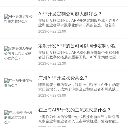
是移动互联网领域的重要形式，各自有着独特的优
势和适用场景。在创业初期，
APP开发定制公司越大越好么？
在移动互联网时代，APP开发定制服务成为许多企
业和创业者寻求数字化解决方案的首选。随着市场
需求的增加，APP开发定制公司也呈现多样化和多
2023-07-22 12:00
层次的发展态势。然而，对于APP开发定制公司来
说，是否越大越好，
定制开发APP的公司可以同步定制小程序么？
在移动互联网时代，APP和小程序都是企业和创业
者进行数字化拓展的重要工具。APP作为移动应用
程序，适用于各种功能复杂、用户交互频繁的场
2023-07-22 12:30
景。而小程序是在微信等社交平台内运行的轻量级
应用，适用于快速试错和
广州APP开发收费高么？
随着智能手机的普及，移动应用程序（APP）的需
求日益增长，成为了许多企业和创业者不可或缺的
一部分。广州作为中国的经济重镇之一，自然也不
2023-07-23 08:00
例外，APP开发在这座城市也成为了热门的行业之
一。然而，很多人对于
在上海APP开发的主流方式是什么？
上海作为中国的经济中心和科技创新枢纽，吸引着
众多企业和创业者涌入该市寻求机遇。随着智能手
机的普及，移动应用程序（APP）的需求也日益增