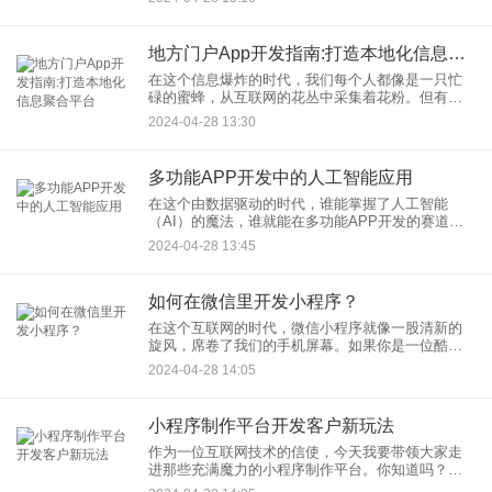
小程序已经成为潮流之选。但你知道，在这背后隐
藏着哪些技术秘籍吗？今天，
地方门户App开发指南:打造本地化信息聚合平台
在这个信息爆炸的时代，我们每个人都像是一只忙
碌的蜜蜂，从互联网的花丛中采集着花粉。但有时
候，我们更需要的是那些贴近生活、服务于本地的
2024-04-28 13:30
花朵。这就是地方门户App发光发热的地方，它们提
供了一个专注于本地生
多功能APP开发中的人工智能应用
在这个由数据驱动的时代，谁能掌握了人工智能
（AI）的魔法，谁就能在多功能APP开发的赛道上
抢得先机。把AI集成到App中不仅是一种趋势，更是
2024-04-28 13:45
一场技术的革命。今天，就让我带你一探究竟，如
何在多功能APP
如何在微信里开发小程序？
在这个互联网的时代，微信小程序就像一股清新的
旋风，席卷了我们的手机屏幕。如果你是一位酷爱
技术的小伙伴，想要在这片肥沃的数字土地上种下
2024-04-28 14:05
自己的创意，那么跟着我，一起探索如何在微信里
开发小程序。接下来的微信
小程序制作平台开发客户新玩法
作为一位互联网技术的信使，今天我要带领大家走
进那些充满魔力的小程序制作平台。你知道吗？这
些平台不仅让代码不再是高不可攀的象牙塔，还为