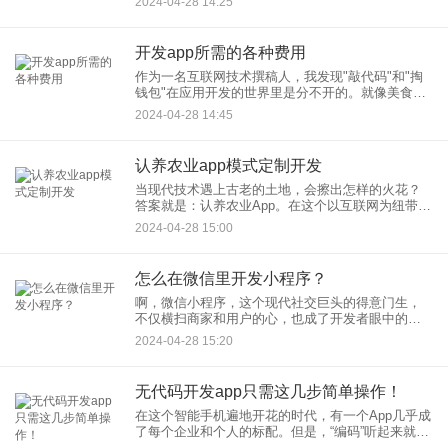
2024-04-28 14:25
小程序客户开辟了前所未有的新天地。让我们一起
探索那些小程序开发创新的
开发app所需的各种费用
作为一名互联网技术撰稿人，我发现"敲代码"和"掏
钱包"在应用开发的世界里是分不开的。就像美食不
能缺了调料，开发APP自然也离不开一系列的费
2024-04-28 14:45
用。今天，我们就来聊聊那些在APP开发过程中不
可或缺的开销，让
认养农业app模式定制开发
当现代技术遇上古老的土地，会擦出怎样的火花？
答案就是：认养农业App。在这个以互联网为纽带的
时代，我们可以不出远门，就实现对那片绿油油稻
2024-04-28 15:00
田的“拥有”。我作为一个沉浸在互联网海洋里的文字
工匠，今天就带大
怎么在微信里开发小程序？
啊，微信小程序，这个现代社交巨头的得意门生，
不仅横扫商家和用户的心，也成了开发者眼中的新
宠。咱作为一名互联网文章老司机，今天就来跟您
2024-04-28 15:20
聊聊，在微信里怎么开发小程序。嗯，就是那种打
开微信，轻轻一扫，小程序
无代码开发app只需这几步简单操作！
在这个智能手机遍地开花的时代，有一个App几乎成
了每个企业和个人的标配。但是，“编码”听起来就像
是一种需要穿梭于矩阵世界的高深技能，对于我们