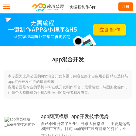
--免编程制作App
注册
app混合开发
本专题为应用公园的app混合开发专题，内容全部来自应用公园精心选择与
app混合开发相关的最新资讯。
应用公园是专业的手机APP在线开发制作平台，无需编程，纯图形化操作，
让每个人都能成为手机APP应用的制作者和发布者。
app网页模版_app开发技术优势
自己创业开发了APP，寻求大神指点.....主要是运营
和推广方面。目前app的推广没有特别的捷径，不管
线上还是线下周期都会较长，鉴于目前移动互联网
2021-01-17 17:00