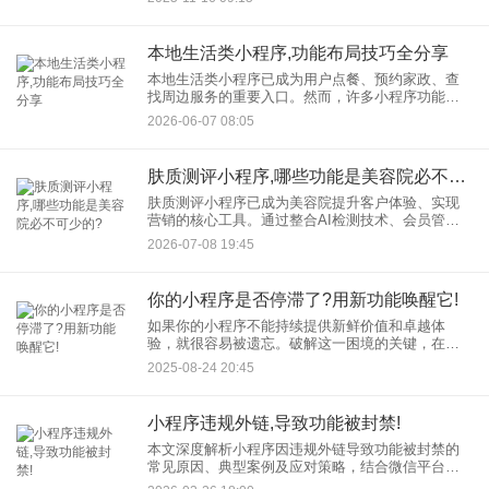
求的实用方法。 一、明确目标，锁定竞品范围 在
本地生活类小程序,功能布局技巧全分享
本地生活类小程序已成为用户点餐、预约家政、查
找周边服务的重要入口。然而，许多小程序功能堆
砌严重，用户打开后找不到常用入口，导致流失率
2026-06-07 08:05
居高不下。究其原因，往往是生活类小程序功能布
局缺乏合理规划。本文将系
肤质测评小程序,哪些功能是美容院必不可少的?
肤质测评小程序已成为美容院提升客户体验、实现
营销的核心工具。通过整合AI检测技术、会员管理
系统和智能营销工具，一款好的肤质测评小程序不
2026-07-08 19:45
仅能解决客户“不清楚适合选择哪些美容项目”的痛
点，更能帮助门店实现
你的小程序是否停滞了?用新功能唤醒它!
如果你的小程序不能持续提供新鲜价值和卓越体
验，就很容易被遗忘。破解这一困境的关键，在于
两大核心：小程序功能的迭代创新与小程序运营策
2025-08-24 20:45
略的持续优化。 一、诊断：你的小程序为何会“停
小程序违规外链,导致功能被封禁!
本文深度解析小程序因违规外链导致功能被封禁的
常见原因、典型案例及应对策略，结合微信平台最
新规则与真实案例，帮助开发者规避风险，守护小