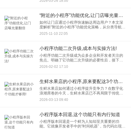
2026-03-26 18:00
程序生态安全。 一、违规外链：小程序生态的“隐形
“附近的小程序”功能优化,让门店曝光量翻倍
如何让门店通过小程序快速触达周边用户？本文深
度解析“附近的小程序”功能优化策略，从分类导航、
服务标签到LBS（基于位置的服务）精准定位，结合
2025-11-10 22:05
真实案例与数据，揭秘如何通过功能升级、内容优
化与社交裂变，实
小程序功能二次升级,成本与实操方法!
小程序功能二次升级成为众多企业和开发者关注的
焦点。明确了它功能二次升级的必要性后，接下来
我们详细解析其成本构成。本文将围绕“小程序功能
2026-02-02 17:10
二次升级”及其成本两大关键词，详细解析升级的必
要性、成本构成以及实
生鲜水果店的小程序,原来要配这3个功能才够用!
生鲜水果店如何通过小程序提升竞争力？在数字化
浪潮席卷的今天，生鲜水果店已不再局限于传统的
线下门店经营模式。随着消费者购物习惯的转变，
2026-03-13 09:40
生鲜水果店小程序已成为商家拓展线上渠道、提升
服务效率的必备工具。然而
小程序版本回退,这个功能只有内行知道
小程序版本回退是一个鲜为人知却至关重要的功
能。它就像开发者手中的“时间机器”，当代码出现问
题时，能迅速将应用状态回溯至稳定版本。根据的