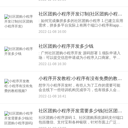
系统 2，社区团购小程序系统的功能有钱，现在，社
区
社区团购小程序开发订制(社区团购小程序开发)
: 如何完成像拼多多的社区团购小程序 1.已建立应用
需求，拼多多平台实际上有两个端口小程序和app，
相互的业务流程可以连接，但是拼多多上有一个总
2022-11-08 16:00
流水通道，可以完成引流方法和its社区： 如果一个
社区团购小程序开发多少钱
: 广州社区团购小程序开发 源码部署 1.领队申请入
场：可以提交信息申请成为小程序入口商家。平台
审核完成后，可以打开组长的权限，设置下属社区
2022-11-08 16:30
2.供应商结算：如果有人有好的产品，想成为这个平
小程序开发教程:小程序有没有免费的教程视频?
想学习小程序开发时，有些人为了工作的需要可能
会去线下一些培训机构完成学习，也有很多人会选
择在网上找教程来学习，那么小程序有没有免费的
2022-11-08 16:41
教程视频呢？ 小程序官方
社区团购小程序开发需要多少钱(社区团购小程序源码)
社区团购小程序源码 1、社区团购系统源码支付端口
包括微信、支付宝和各种银联，针对市面上广泛使
用的方式，薇薇宝生鲜 2.社区团购小程序基于微