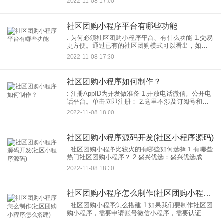
2022-11-08 17:00
信。流量巨大，业务订单量是其他无法比拟的平
台。所以小
社区团购小程序平台有哪些功能
: 为何必须社区团购小程序平台、有什么功能 1.交易
更方便。通过已有的社区团购模式可以看出，如今
的社区团购的交易流程一般依赖于社群群体，而团
2022-11-08 17:30
购未使用的属性也大大降低了获取新用户的难度。
2.
社区团购小程序如何制作？
: 注册AppID为开发做准备 1.开放电话微信。公开电
话平台。单击立即注册： 2.这里不涉及订阅号和服
务号。仅选择小程序： 3.填写参数，勾选阅读同
2022-11-08 18:00
意，点击注册。 4.跳转到电子邮
社区团购小程序源码开发(社区小程序源码)
: 社区团购小程序比较火的有哪些如何选择 1.有哪些
热门社区团购小程序？ 2.盛兴优选：盛兴优选成立
于长沙2018社区电商。Its小程序可以在微信上搜索
2022-11-08 18:30
定位当前位置，可以选择小区的自提点。采
社区团购小程序怎么制作(社区团购小程序怎么搭建)
: 社区团购小程序怎么搭建 1.如果我们要制作社区团
购小程序，需要申请账号微信小程序，需要认证开
通：011。之后就可以用飞多多智慧的模板小程序，