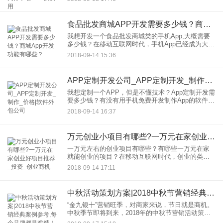
风口。在家就可以查看周边的商家服务，用手机下
单，周围5公里半个小时
食品批发商城APP开发需要多少钱？商城App开发功能有哪些？
我想开发一个食品批发商城类的手机App,大概需要
多少钱？在移动互联网时代，手机App已经成为大的
流量入口，通过手机买东西已经成了日常生活的一
2018-09-14 15:36
部分。对于食品批发商户来说，通过开发食品批发
商城App可以实
APP定制开发公司_APP定制开发_制作_价格|软件外包公司
我想定制一个APP，但是不懂技术？App定制开发需
要多少钱？有没有用手机免费开发制作App的软件？
App定制开发工具有哪些？过去的App定制开发，大
2018-09-14 16:37
多选择外包定制开发APP，流程大概如下：1、客户
和A
万元创业小项目有哪些?一万元在家创业好项目推荐_投资_创业商机
一万元左右的创业项目有哪些？有哪些一万元在家
就能创业的项目？在移动互联网时代，创业的类型
也不再局限于传统的餐饮、手工等。这里为大家介
2018-09-14 17:11
绍2个具赚钱潜质的万元创业好项目，很多人已经赚
到了大钱！万元创业项目
中秋活动策划方案|2018中秋节营销经典案例参考,每个品牌都是戏精！
“金九银十”营销旺季，对商家来说，节日就是商机。
中秋季节即将到来，2018年的中秋节营销活动策划
方案又该如何做呢？这里为大家精选了过去几年的