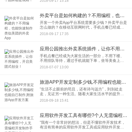
2018-09-17 15:18
比较有亮点的中秋节营销策划活动方案，每个品牌
都是戏精！一定有
外卖平台是如何构建的？不用编程，也能快速制作类似美团的外卖App
开发一个外卖App平台系统需要多少钱？外卖平台是
怎么做的？在移动互联网时代，手机点餐已经成为
生活的一部分。在一二线城市，大家主要通过美
2018-09-17 17:35
团、饿了么等第三方平台订外卖，但是在三四线城
市，智能手机已经普及，
应用公园推出外卖系统插件，让你不用编程，开启美团式创业！
手机点餐已经成为大家生活的一部分，不用下楼、
不用排队等待，通过手机就能下单，坐等美食上
门。对商家来说，通过外卖手机App，可以拓展线上
2018-07-07 13:00
用户，降低成本，打破传统快餐在高峰期，因店面
拥挤、电话繁忙而造成的
旅游APP开发定制多少钱,不用编程也能自己制作,附旅游App开发方案
“生活不止眼前的苟且，还有诗与远方”，到别处走
走，见证另一种生活。随着大家生活水平的提升，
旅游已经成为生活的一部分，出国游、自驾游、徒
2018-09-18 15:41
步游等旅游方式也越来越多种多样。随之而来的是
定制开发各种旅游APP
应用软件开发工具有哪些?个人无需编程开发制作手机应用软件App步骤
“我有一个非常好的想法，但是不懂软件开发技术，
有没有简单的应用软件开发工具或应用软件开发平
台推荐？” “原生应用软件开发时间太长了，要求的人