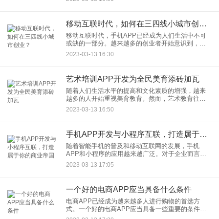
呢？ 一、着重于用户体验
移动互联时代，如何在三四线小城市创业？
移动互联时代，手机APP已经成为人们生活中不可
或缺的一部分。越来越多的创业者开始意识到，开
发一款适合小城市的手机APP，可以极大地促进小
2023-03-13 16:30
城市的发展和创业者的梦想。 以下是助力小城市创
业
艺术培训APP开发为全民美育添砖加瓦
随着人们生活水平的提高和文化素质的增强，越来
越多的人开始重视美育教育。然而，艺术教育往往
受限于时间、地点、人力等因素，很难真正实现全
2023-03-13 16:50
民普及。这时，艺术培训APP的开发应运而生，为
全民美育添砖加瓦，打破
手机APP开发与小程序互联，打造属于你的商业帝国
随着智能手机的普及和移动互联网的发展，手机
APP和小程序的应用越来越广泛。对于企业而言，
开发自己的手机APP或小程序已经成为了一种必然
2023-03-13 17:05
的趋势。而将两者进行互联，则是进一步提升企业
运营效率和用户体验的重
一个好的电商APP应当具备什么条件
电商APP已经成为越来越多人进行购物的首选方
式。一个好的电商APP应当具备一些重要的条件，
能够满足用户的需求，提升用户体验，促进销售增