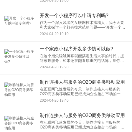
2024-04-20 19:00
网站开发，还是同时跳进app开发的热潮中？这就像
是在餐厅里挑选前菜，
开发一个小程序可以申请专利吗?
作为一个深入浅出的互联网技术撰稿人，我今天要
和大家探讨一个颇有技术范的问题——“开发一个小
程序可以申请专利吗？”这个问题对于那些在小程序
2024-04-20 19:10
开发平台上夜以继日码代码的朋友们来说，可谓是
至关重要的。那么，让
一个家政小程序开发多少钱可以做?
在这个指尖轻触屏幕就能搞定生活大事的时代，提
到家政服务，如果还在翻看厚重的电话簿，那你可
能要被时代的浪潮无情地甩在脑后了。现代人的选
2024-04-20 19:20
择是什么？当然是轻巧便捷的家政小程序啦！但这
玩意儿开发开发不是拍拍脑
制作连接人与服务的O2O商务类移动应用
在互联网飞速发展的今天，制作连接人与服务的
O2O商务类移动应用已经成为企业抢占市场的一张
王牌。在这个便捷高效的数字化时代，没有一个像
2024-04-20 19:40
样的商务类移动应用，简直就像是超人不穿他的披
风，缺少了那份神力。今天
制作连接人与服务的O2O商务类移动应用
在互联网飞速发展的今天，制作连接人与服务的
O2O商务类移动应用已经成为企业抢占市场的一张
王牌。在这个便捷高效的数字化时代，没有一个像