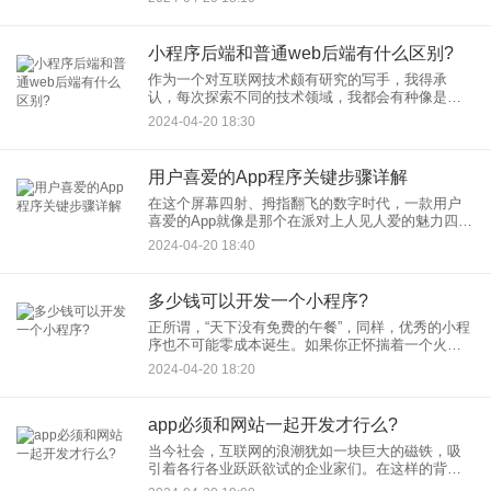
添彩的实用移动APP。在这个以指尖滑动改变世界
的时代，每个人
小程序后端和普通web后端有什么区别?
作为一个对互联网技术颇有研究的写手，我得承
认，每次探索不同的技术领域，我都会有种像是探
险家发现新大陆的兴奋感。今天，我们就来聊聊那
2024-04-20 18:30
些不为人知的幕后英雄——小程序后端和普通Web
后端的区别。
用户喜爱的App程序关键步骤详解
在这个屏幕四射、拇指翻飞的数字时代，一款用户
喜爱的App就像是那个在派对上人见人爱的魅力四射
的家伙。要打造出这样的App程序，并非一蹴而就，
2024-04-20 18:40
而是需要跨越一系列的App程序关键步骤。作为一个
过来人，我将
多少钱可以开发一个小程序?
正所谓，“天下没有免费的午餐”，同样，优秀的小程
序也不可能零成本诞生。如果你正怀揣着一个火辣
辣的小程序创意，心中难免会打起算盘：开发一个
2024-04-20 18:20
小程序究竟要花多少银子？别急，今天，就让我这
位互联网技术介绍达人
app必须和网站一起开发才行么?
当今社会，互联网的浪潮犹如一块巨大的磁铁，吸
引着各行各业跃跃欲试的企业家们。在这样的背景
下，许多企业面临着一个重大的抉择：是单纯进行