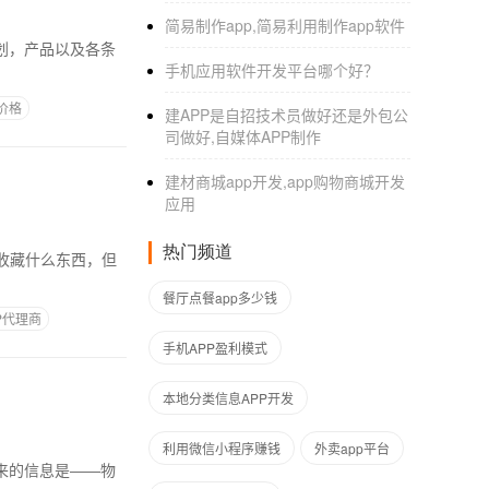
简易制作app,简易利用制作app软件
划，产品以及各条
手机应用软件开发平台哪个好？
p价格
建APP是自招技术员做好还是外包公
司做好,自媒体APP制作
建材商城app开发,app购物商城开发
应用
热门频道
收藏什么东西，但
餐厅点餐app多少钱
P代理商
手机APP盈利模式
本地分类信息APP开发
利用微信小程序赚钱
外卖app平台
来的信息是――物