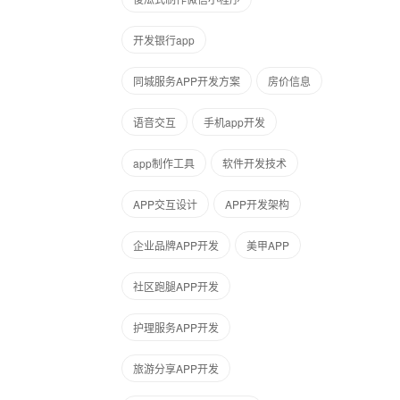
开发银行app
同城服务APP开发方案
房价信息
语音交互
手机app开发
app制作工具
软件开发技术
APP交互设计
APP开发架构
企业品牌APP开发
美甲APP
社区跑腿APP开发
护理服务APP开发
旅游分享APP开发