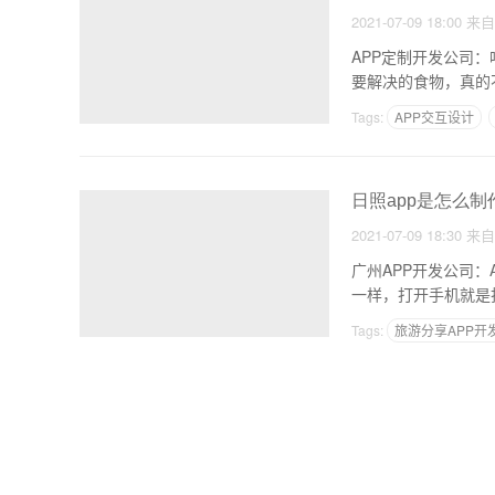
2021-07-09 18:00
来
APP定制开发公司
要解决的食物，真的
Tags:
APP交互设计
日照app是怎么制
2021-07-09 18:30
来
广州APP开发公司
一样，打开手机就是打
Tags:
旅游分享APP开
手机订酒店APP