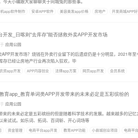
。今天小编跟大家聊聊关于同城兔的那些事。
机app软件制作
安卓APP软件
美容美发app价格
房地产
开发商城APP
台开发_日喀则“去库存”能否拯救外卖APP开发市场
自于
应用公园
卖APP开发市场？烧钱在外卖行业留下的后遗症仍是十分明显，2021年
库存已经让房地产行业再次陷入狂欢，毕
农资app开发
APP内容创业
法律app方案
网页app开发
会员系统
教育app_教育单词类APP开发带来的未来必定是五彩缤纷的
自于
应用公园
发带来的未来必定是五彩缤纷的但是随着科学技术的发展。越来越多的记忆
以来试试。如乐词、拓词、百词斩、开心词场等
司
资金管理
电商平台app开发
教育APP功能
小县城创业项目
电商平