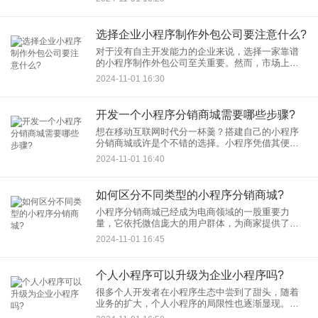
几周到几个月都有可能。本文将详细分析影响小程
序开发时间的关键因素，帮
选择企业小程序制作外包公司要注意什么?
对于没有自主开发能力的企业来说，选择一家靠谱
的小程序制作外包公司至关重要。然而，市场上小
程序外包公司良莠不齐，如何选择一家合适的公
2024-11-01 16:30
司，避免踩坑呢？本文将为您提供一些参考建议。
首先
开发一个小程序分销商城需要哪些步骤?
想在移动互联网时代分一杯羹？搭建自己的小程序
分销商城或许是个不错的选择。小程序凭借其便捷
性、低开发成本和庞大的微信用户群体，已成为电
2024-11-01 16:40
商领域的新宠。那么，开发一个小程序分销商城需
要哪些步骤呢？让我们一起
如何区分不同类型的小程序分销商城?
小程序分销商城已经成为电商领域的一股重要力
量，它依托微信庞大的用户群体，为商家提供了便
捷的销售渠道。但市面上的小程序分销商城种类繁
2024-11-01 16:45
多，功能各异，让许多人眼花缭乱。如何区分这些
不同类型的分销商城，选择适
个人小程序可以升级为企业小程序吗?
很多个人开发者在小程序生态中尝到了甜头，随着
业务的扩大，个人小程序的局限性也逐渐显现。这
时，升级为企业小程序就成了许多人的选择。那