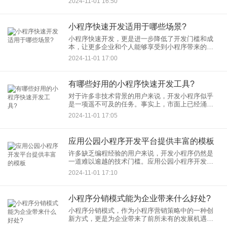
2024-11-01 16:50
么，个人小程序究竟能否升级为企业小程序呢？答
案是肯定的，但过程并非简单
小程序快速开发适用于哪些场景?
小程序快速开发，更是进一步降低了开发门槛和成
本，让更多企业和个人能够享受到小程序带来的红
利。那么，小程序快速开发究竟适用于哪些场景
2024-11-01 17:00
呢？ 首先，对于预算有限、时间紧迫的创业公司或
有哪些好用的小程序快速开发工具?
对于许多非技术背景的用户来说，开发小程序似乎
是一项遥不可及的任务。事实上，市面上已经涌现
出许多好用的小程序快速开发工具，即使零基础也
2024-11-01 17:05
能轻松上手，快速搭建自己的小程序。本文将为大
家推荐几款热门且易用的小
应用公园小程序开发平台提供丰富的模板
许多缺乏编程经验的用户来说，开发小程序仍然是
一道难以逾越的技术门槛。应用公园小程序开发平
台的出现，则为大众提供了一个简单易用、功能强
2024-11-01 17:10
大的解决方案，其丰富的模板库更是让小程序开发
变得触手可及。
小程序分销模式能为企业带来什么好处?
小程序分销模式，作为小程序营销策略中的一种创
新方式，更是为企业带来了前所未有的发展机遇。
本文将深入探讨小程序分销模式如何为企业带来多