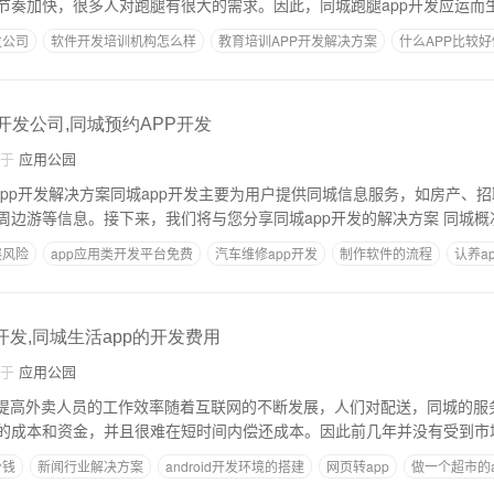
节奏加快，很多人对跑腿有很大的需求。因此，同城跑腿app开发应运而
发公司
软件开发培训机构怎么样
教育培训APP开发解决方案
什么APP比较好
哪些
开发公司,同城预约APP开发
自于
应用公园
app开发解决方案同城app开发主要为用户提供同城信息服务，如房产、
二手、宠物、车辆、周边游等信息。接下来，我们将与您分享同城app开发的解
展风险
app应用类开发平台免费
汽车维修app开发
制作软件的流程
认养a
开发,同城生活app的开发费用
自于
应用公园
，提高外卖人员的工作效率随着互联网的不断发展，人们对配送，同城的服
的成本和资金，并且很难在短时间内偿还成本。因此前几年并没有受到市
少钱
新闻行业解决方案
android开发环境的搭建
网页转app
做一个超市的