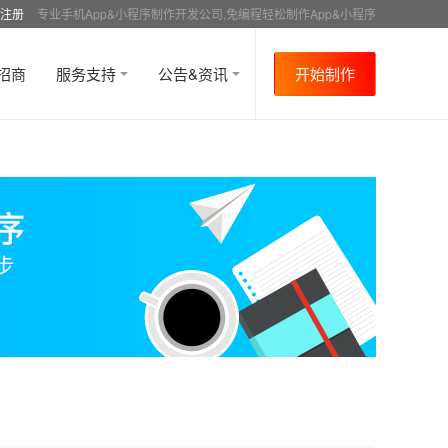
注册
专业手机App&小程序制作开发公司,免编程轻松制作App&小程序
招商
服务支持
公告&资讯
开始制作