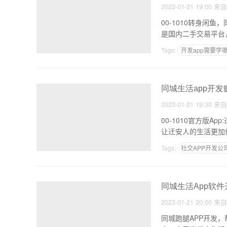
2023-01-21 19:00
来
00-1010转身闲鱼，同城，的
是国内二手交易平台，
Tags:
开发app需要学
webapp和原生app如
同城生活app开发
2023-01-21 19:30
来
00-1010官方版
Tags:
社交APP开发公
零编程
同城生活App软件
2023-01-21 20:00
来
同城跑腿APP开发