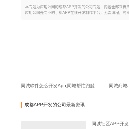
本专题为应用公园的成都APP开发的公司专题，内容全部来自
应用公园是专业的手机APP在线开发制作平台，无需编程，纯
同城软件怎么开发App,同城帮忙跑腿的app开发
成都APP开发的公司最新资讯
同城社区APP开发