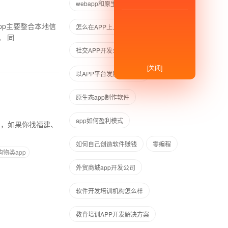
webapp和原生app如何选择
pp主要整合本地信
怎么在APP上上线自己的产品
息业务服务等资源，为本地用户提供多元化服务。移动互联网时代，中小城市和县域也是如此。 同
社交APP开发公司
[关闭]
以APP平台发展需要什么
原生态app制作软件
app如何盈利模式
多，如果你找福建、
如何自己创造软件赚钱
零编程
购物类app
外贸商城app开发公司
软件开发培训机构怎么样
教育培训APP开发解决方案