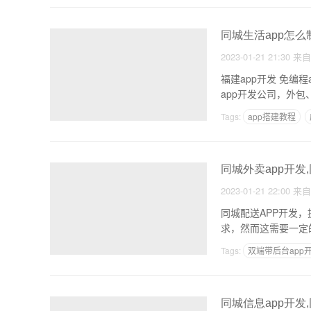
同城生活app怎么
2023-01-21 21:30
来
福建app开发 免编
Tags:
app搭建教程
手机应用程序制作
同城外卖app开发
2023-01-21 22:00
来
同城配送APP开发
求，然而这需要一定
青睐
Tags:
双端带后台app
共享充电桩APP开发
同城信息app开发