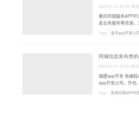
2023-01-21 22:30
来
重庆同城服务APP开
Tags:
金华app开发公
一般一个app开发需要
同城信息发布类的a
2023-01-21 23:00
来
福建app开发 免编
Tags:
安卓应用APP可
app低代码平台