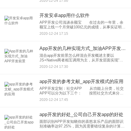
2020-12-24 17:00
些，就是指工作量，根据工作量来报价，就比如
说，你修三间平房，和
开发安卓app用什么软件
APP开发公司浅谈余额宝 在过去的一年里，余
额宝上线一个月突破100亿元的成绩，从事实证明，
APP开发公司应用公园表示，已作为根据地，同样
2020-12-24 17:15
的也将会在像余额宝那样的淘金浪潮里被分到一份
羹。只是小巫见大
App开发的几种实现方式_加油APP开发前景
混合app开发前景怎么样混合开发概述主要以
JS+Native两者相互调用为主，从开发层面实现“一
次开发，多处运行”的机制，成为真正适合跨平台的
2020-12-24 17:30
开发。作用兼具了Native App良好用户体验的优势，
也
app开发的参考文献_app开发模式的应用
APP开发定制：社交APP 从功能上分类，社交
APP可以分为以下三个： 按照社交方式来分可
以分为移动IM、SNS、LBS，按照关系方式来分可
2020-12-24 17:45
以分为熟人社交、陌生社交，语音、 APP开发
定制公司认
app开发的好处_公司自己开发app的好处
面部识别APP开发知晓你的喜怒哀乐产品的面部识
别准确率达97.25%，因为其需要错综复杂的计算处
理，技术远比简单的图像匹配要复杂得多，为此开