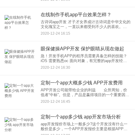
应用程序过程中必不可少的
在线制作手机app平台效果怎样？
古诗词app开发 才子才女养成计古诗词是中华文化的
文化瑰宝之一，一直以来都受到不少人的喜欢。古
诗词的读物有不少，但是现在移动阅读已经成为很
2020-12-24 16:15
多用户的习惯，古诗词app开发为用户提供了海量的
古诗词、实现寓
眼保健操APP开发 保护眼睛从现在做起
急！开发手机APP的程序员需要具备怎样的技能？
iOS 需要熟悉oc 面向对象，有完整的app开发经
验，了解第三方接入协议，熟练掌握ios的框架，开
2020-12-24 16:30
发环境，以及sdk的应用， 建议招收两年工作的经验
的为
定制一个app大概多少钱 APP开发费用
APP开发公司能带给企业的利益 众所周知，价
低者“中标”。但是，产品是赢得项目的一个重要因
素，而影响这个重要因素的因子，却是那些专业的
2020-12-24 16:45
APP开发高科技人才。“所以，不能从人力成本上来
赚取利润。 因
定制一个app多少钱 app开发市场分析
app开发报价市场上一般多少?这个开发没有什么一
般价是多少，一个APP开发报价主要是根据APP的
功能多少、难易程度来进行评估的，说再简单一