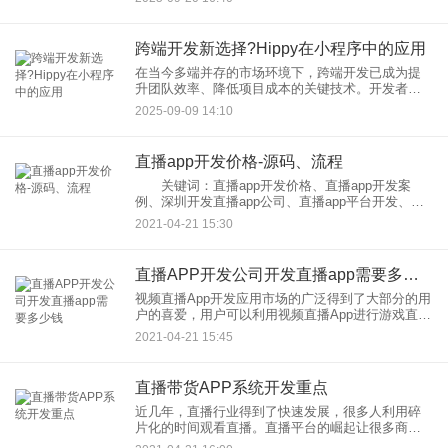
常用且实用的小程序API，帮助开发者快速上手，优
化项目开发效率。
跨端开发新选择?Hippy在小程序中的应用
在当今多端并存的市场环境下，跨端开发已成为提
升团队效率、降低项目成本的关键技术。开发者们
一直在寻找能够“一次编写，多端运行”的优质解决方
2025-09-09 14:10
案。而当我们将目光投向火热的小程序生态时，一
个可能被低估的强者正
直播app开发价格-源码、流程
关键词：直播app开发价格、直播app开发案
例、深圳开发直播app公司、直播app平台开发、大
秀直播app开发源码、ios直播app开发 手机内存、直
2021-04-21 15:30
播软件开发、开发一个直播app多少钱 直播A
直播APP开发公司开发直播app需要多少钱
视频直播App开发应用市场的广泛得到了大部分的用
户的喜爱，用户可以利用视频直播App进行游戏直
播、美食直播等的直播内容。视频直播的领域非常
2021-04-21 15:45
的广泛，即使是生活上的琐情，也可以利用视频直
播App，对直播进
直播带货APP系统开发重点
近几年，直播行业得到了快速发展，很多人利用碎
片化的时间观看直播。直播平台的崛起让很多商家
看到了商机，在一定程度上促进了行业的发展。为