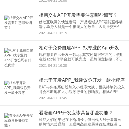
2021-04-21 16:00
了迎合大众和社会的发展，直播带货APP开发应运
而生，给主播提供了一个
相亲交友APP开发需要注意哪些细节？
移动互联网的快速发展，产品逐渐从PC端转至移动
端，单身人群是一个很庞大的数量，因此社交APP
是非常具有开发前景的，很多创业者认为社交APP
2021-04-21 16:15
已经有发展的很好的产品存在，其他人成功的机会
微乎其微，其实用户
相对于免费自建APP_找专业的App开发公司有什么优势_
现在想要自己开发一款app其实还是很容易的，使用
在线app制作平台就可以完成，虽然便宜快捷，不需
要懂什么开发技术，但是并利于后期的维护，特别
2021-04-21 16:30
是有对于大型项目，所以一般中小企业在发展初
期，为了快速实现，
相比于开发APP_我建议你开发一款小程序
BAT与头条系纷纷加入小程序大战，巨头持续的投入
将会不断地扩大小程序行业的影响度。相比APP，
小程序到底有什么魅力让巨头蜂拥而至呢？以下，
2021-04-21 16:45
将由笔者详细讲述。小程序是一种新的开放能力，
开发者可以快速地开
看漫画APP开发应该具备哪些功能？
虽然人们的年纪在不断增长，但当代人对于看漫画
的热情未曾退却，互联网高速发展使得纸质版漫画
受到了一定的挑战，为了促进相关行业转型升级，