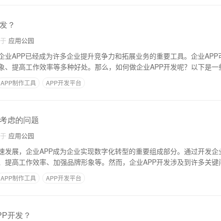
开发？
自于
应用公园
企业APP已经成为许多企业提升竞争力和拓展业务的重要工具。企业APP
象、提高工作效率等多种好处。那么，如何做企业APP开发呢？以下是一
APP制作工具
APP开发平台
要考虑的问题
自于
应用公园
速发展，企业APP成为企业实现数字化转型的重要组成部分。通过开发企业
、提高工作效率、加强品牌形象等。然而，企业APP开发涉及到许多关键
APP制作工具
APP开发平台
PP开发？