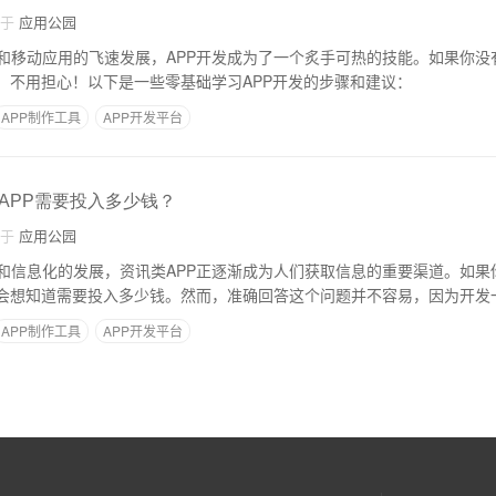
自于
应用公园
和移动应用的飞速发展，APP开发成为了一个炙手可热的技能。如果你没
趣，不用担心！以下是一些零基础学习APP开发的步骤和建议：
APP制作工具
APP开发平台
APP需要投入多少钱？
自于
应用公园
和信息化的发展，资讯类APP正逐渐成为人们获取信息的重要渠道。如果
能会想知道需要投入多少钱。然而，准确回答这个问题并不容易，因为开发一
APP制作工具
APP开发平台