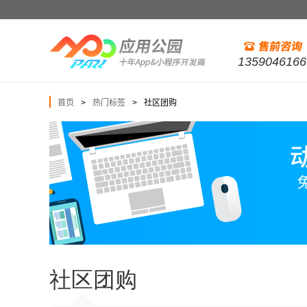
1359046166
首页
热门标签
社区团购
>
>
社区团购