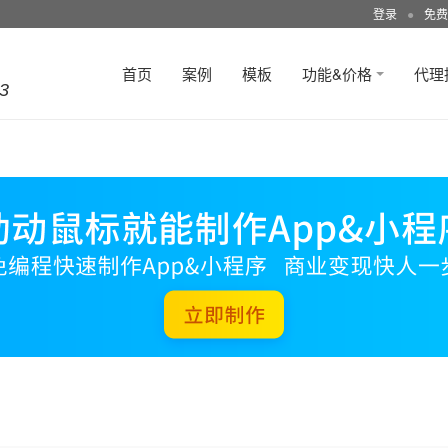
登录
●
免费
首页
案例
模板
功能&价格
代理
3