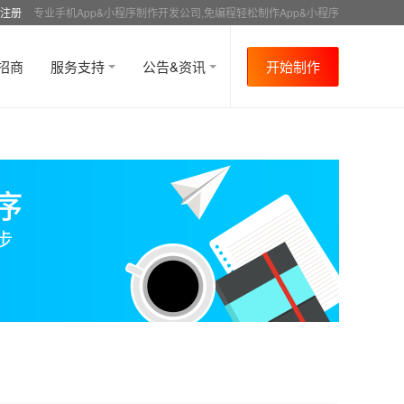
注册
专业手机App&小程序制作开发公司,免编程轻松制作App&小程序
招商
服务支持
公告&资讯
开始制作