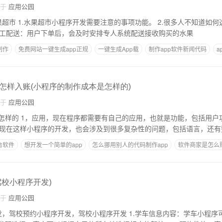
自于
应用公园
知道如何选择。从而增加用
订购机会。 3.人工配送：用户下单后，会及时安排专人系统配送接收购买的水果
制作
免费网站一键生成app正规
一键生成App载
制作app软件新闻代码
a
怎样入账(小程序的制作成本是怎样的)
自于
应用公园
，包括用户功能，包括整体功
。其实像现在这样小程序的开发，也会涉及到很多复杂性的问题，包括语言，还
台软件
想开发一个简单的app
怎么挪用别人的代码制作app
软件商家是怎么
p多少钱
驾校小程序开发)
自于
应用公园
程序开发，驾校小程序开发 1.学车信息内容：学车小程序可以整合本地所有