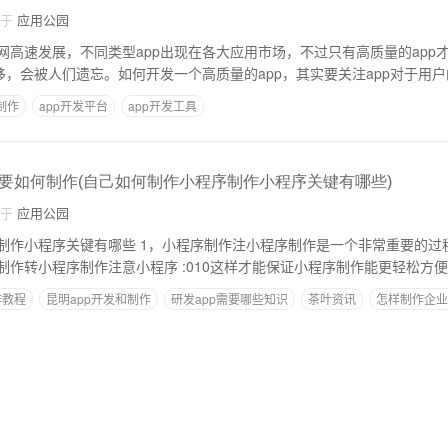
自于
应用公园
网高速发展，不同类型app出现在各大应用市场，不过只有高质量的app
移，会被人们遗忘。如何开发一个高质量的app，其实要关注app对于用
p制作
app开发平台
app开发工具
要如何制作(自己如何制作小程序制作小程序关键有哪些)
自于
应用公园
序制作注小程序制作是一个非常重要的过程，也要求你做好
制作转小程序制作注意小程序 :010这样才能保证小程序制作能更轻松方
作教程
昆明app开发和制作
研发app需要哪些知识
茶叶资讯
怎样制作企业
企业