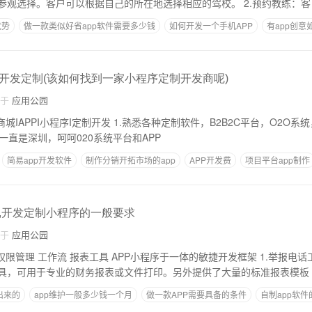
学车信息内容供客户参观选择。客户可以根据自己的所在地选择相应的驾校。 2.预约教练：客
优势
做一款类似好省app软件需要多少钱
如何开发一个手机APP
有app创意
识分享APP开发
开发定制(该如何找到一家小程序定制开发商呢)
自于
应用公园
.熟悉各种定制软件，B2B2C平台，O2O系统，APP和office OA
 2.两年后一直是深圳，呵呵020系统平台和APP
简易app开发软件
制作分销开拓市场的app
APP开发费
项目平台app制作
,开发定制小程序的一般要求
自于
应用公园
理 工作流 报表工具 APP小程序于一体的敏捷开发框架 1.举报电话工具。专业报表是
具，可用于专业的财务报表或文件打印。另外提供了大量的标准报表模板
出来的
app维护一般多少钱一个月
做一款APP需要具备的条件
自制app软件
医药零售连锁营销app推荐