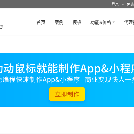
登录
●
免费
首页
案例
模板
功能&价格
代理
3