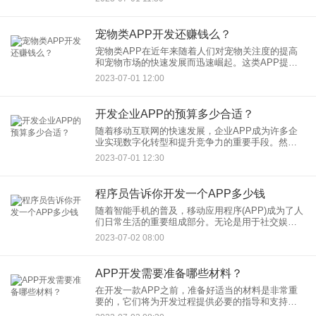
的桥梁作用。然而，随着外卖APP市场的竞争加
剧，一些人可能会质疑现
宠物类APP开发还赚钱么？
宠物类APP在近年来随着人们对宠物关注度的提高
和宠物市场的快速发展而迅速崛起。这类APP提供
了各种宠物相关的功能和服务，包括宠物社交、宠
2023-07-01 12:00
物健康资讯、宠物美容预约等，为宠物主人提供了
便捷的体验。然而，随
开发企业APP的预算多少合适？
随着移动互联网的快速发展，企业APP成为许多企
业实现数字化转型和提升竞争力的重要手段。然
而，对于许多企业来说，确定开发企业APP的预算
2023-07-01 12:30
是一个具有挑战性的问题。本文将探讨开发企业
APP的预算问题，并提供
程序员告诉你开发一个APP多少钱
随着智能手机的普及，移动应用程序(APP)成为了人
们日常生活的重要组成部分。无论是用于社交娱
乐、商务交流还是个人健康管理，APP的需求量不
2023-07-02 08:00
断增加。然而，许多人对于开发一个APP需要多少
钱感到困惑。在这
APP开发需要准备哪些材料？
在开发一款APP之前，准备好适当的材料是非常重
要的，它们将为开发过程提供必要的指导和支持。
以下是一些你需要准备的材料： 1.项目概念和需求