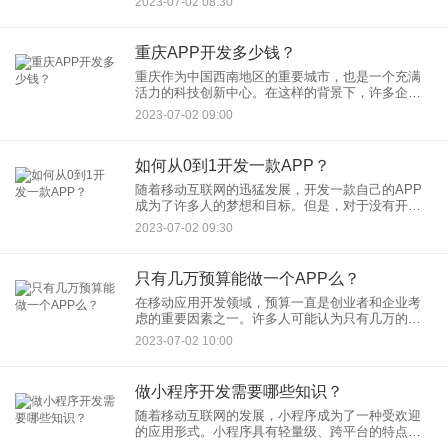
2023-07-02 08:30
文档： 在着手
重庆APP开发多少钱？
重庆作为中国西南地区的重要城市，也是一个充满
活力的科技创新中心。在这样的背景下，许多企业
和创业者对于开发一款APP都产生了兴趣。然而，
2023-07-02 09:00
APP开发的费用并不是一个固定的数字，它取决于
多个因素。在本文中，
如何从0到1开发一款APP？
随着移动互联网的迅猛发展，开发一款自己的APP
成为了许多人的梦想和目标。但是，对于没有开发
经验的人来说，从零开始开发一款APP可能会感到
2023-07-02 09:30
困惑。在本文中，我们将探讨一些关键步骤，帮助
你从0到1开发一款A
只有几万预算能做一个APP么？
在移动应用开发领域，预算一直是创业者和企业考
虑的重要因素之一。许多人可能认为只有几万的预
算很难开发一款优质的APP，但实际上，取决于多
2023-07-02 10:00
个因素，几万预算是可以做一个APP的。
做小程序开发需要哪些知识？
随着移动互联网的发展，小程序成为了一种受欢迎
的应用形式。小程序具有轻量级、跨平台的特点，
为用户提供了便捷的应用体验。如果你对小程序开