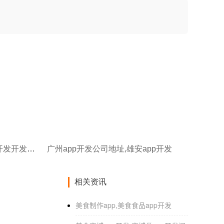
广州app开发公司哪家好,app开发开发公司哪家好
广州app开发公司地址,雄安app开发
相关资讯
美食制作app,美食食品app开发