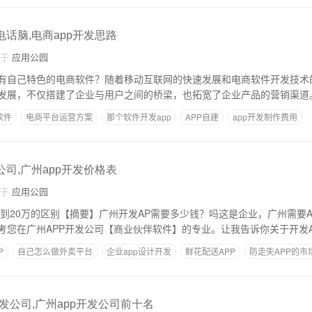
电话脑,电商app开发思路
自于
应用公园
有自己特色的电商软件？随着移动互联网的快速发展和电商软件开发技术
发展，不仅搭建了企业与用户之间的桥梁，也拓宽了企业产品的营销渠道
软件
电商平台运营方案
那个软件开发app
APP自建
app开发制作费用
公司,广州app开发价格表
自于
应用公园
万到20万的区别【摘要】广州开发AP需要多少钱？吗这是企业，广州需要
考您在广州APP开发公司【商业伙伴软件】的专业。让我告诉你关于开发A
P
自己怎么做外卖平台
企业app设计开发
鲜花配送APP
防走失APP的市
PP吗
发公司,广州app开发公司前十名