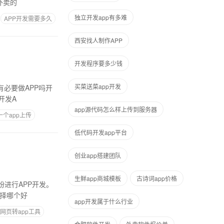
外卖的
独立开发app有多难
APP开发需要多久
西安找人制作APP
开发程序要多少钱
买菜送菜app开发
开发A
app源代码怎么样上传到服务器
一个app上传
低代码开发app平台
创业app搭建团队
生鲜app商城模板
古诗词app价格
进行APP开发。
太多，选择哪个好
app开发属于什么行业
网页转app工具