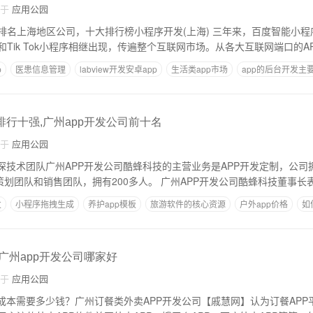
自于
应用公园
区公司，十大排行榜小程序开发(上海) 三年来，百度智能小程序，支付宝小程
序，今日头条小程序和Tik Tok小程序相继出现，传遍整个互联网市场。从各大互联网端口的A
p
医患信息管理
labview开发安卓app
生活类app市场
app的后台开发主
排行十强,广州app开发公司前十名
自于
应用公园
深技术团队广州APP开发公司酷蜂科技的主营业务是APP开发定制，公司
D团队、优秀的营销策划团队和销售团队，拥有200多人。 广州APP开发公司酷蜂科技董事
发
小程序拖拽生成
养护app模板
旅游软件的核心资源
户外app价格
如
,广州app开发公司哪家好
自于
应用公园
，成本需要多少钱？广州订餐类外卖APP开发公司【戚慧网】认为订餐APP