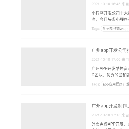
2021-10-10 16:45
来
小程序开发公司十大排名上海地
Tags:
如何制作论坛ap
电子商务建设方案
广州app开发公司
2021-10-10 17:00
来
广州APP开发酷蜂资
Tags:
app应用程序开
广州app开发制作
2021-10-10 17:15
来
外卖点餐APP开发