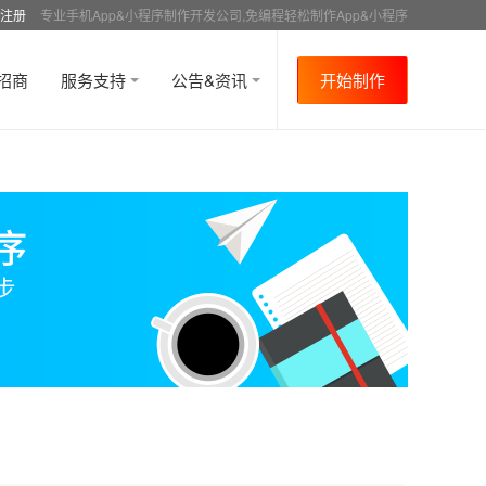
注册
专业手机App&小程序制作开发公司,免编程轻松制作App&小程序
招商
服务支持
公告&资讯
开始制作