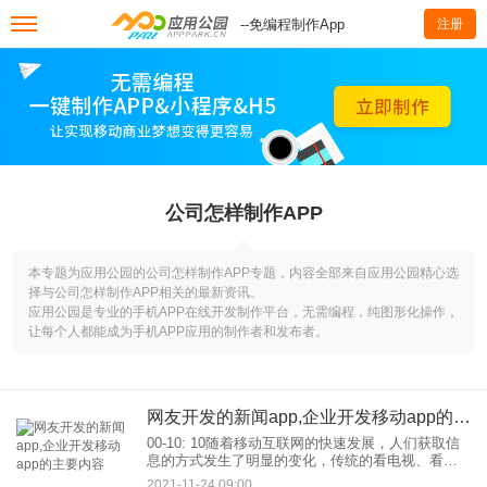
--免编程制作App
注册
公司怎样制作APP
本专题为应用公园的公司怎样制作APP专题，内容全部来自应用公园精心选
择与公司怎样制作APP相关的最新资讯。
应用公园是专业的手机APP在线开发制作平台，无需编程，纯图形化操作，
让每个人都能成为手机APP应用的制作者和发布者。
网友开发的新闻app,企业开发移动app的主要内容
00-10: 10随着移动互联网的快速发展，人们获取信
息的方式发生了明显的变化，传统的看电视、看报
纸、看杂志的方式已经不能满足人们的需求。资讯
2021-11-24 09:00