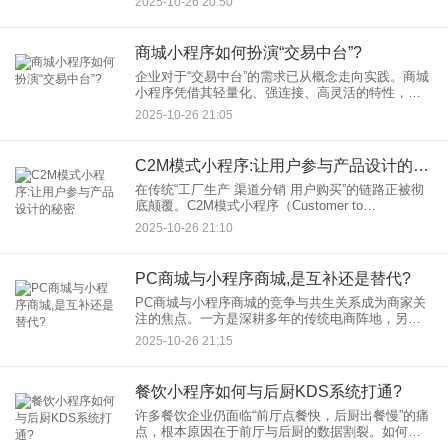
2025-10-26 20:50
营的得力助手。 一、快餐店：高效点餐，快速服务
商城小程序如何扮演“交易中台”?
企业对于“交易中台”的需求已从概念走向实践。商城
小程序凭借其轻量化、强连接、高灵活的特性，正
逐步成为企业构建交易中台的核心载体。它不仅提
2025-10-26 21:05
供商品展示、支付结算等基础功能，还通过技术整
合与业务赋能，实现流
C2M模式小程序:让用户参与产品设计的秘密
在传统“工厂生产 渠道分销 用户购买”的链路正被彻
底颠覆。C2M模式小程序（Customer to
Manufacturer）以“用户直连工厂”为核心，通过技术
2025-10-26 21:10
手段将产品设计权交还给消费者，C2M模式
PC商城与小程序商城,是互补还是替代?
PC商城与小程序商城的竞争与共生关系成为商家关
注的焦点。一方是深耕多年的传统电商阵地，另一
方是依托微信生态崛起的社交电商新星，两者究竟
2025-10-26 21:15
是“替代品”还是“互补者”？答案或许隐藏在用户行为
变迁与商业逻辑重
餐饮小程序如何与后厨KDS系统打通?
许多餐饮企业仍面临“前厅点餐快，后厨出餐慢”的痛
点，根本原因在于前厅与后厨的数据割裂。如何将
餐饮小程序与KDS系统深度打通，实现订单全流程