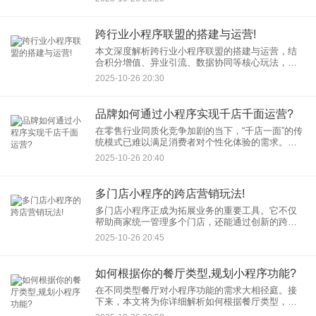
随着市场竞争的日益激烈，知识App要想持续吸引用
户，就必须不
跨行业小程序联盟的搭建与运营!
本文深度解析跨行业小程序联盟的搭建与运营，结
合积分增值、异业引流、数据协同等核心玩法，提
供从资源整合到用户裂变的完整路径，助力企业突
2025-10-26 20:30
破行业壁垒，实现低成本获客与品牌增值。 一、跨
行
品牌如何通过小程序实现千店千面运营?
在零售行业同质化竞争加剧的当下，“千店一面”的传
统模式已难以满足消费者对个性化体验的需求。品
牌如何通过数字化工具实现差异化门店的精细化运
2025-10-26 20:40
营？品牌通过小程序运营，正成为破解这一难题的
关键。本文将从技术架
多门店小程序的跨店营销玩法!
多门店小程序正成为拓展业务的重要工具。它不仅
帮助商家统一管理多个门店，还能通过创新的跨店
营销策略，实现资源共享和销售增长。跨店营销作
2025-10-26 20:45
为一种高效的营销方式，能够打破门店间的界限，
吸引更多顾客参与互动，从
如何根据你的餐厅类型,规划小程序功能?
在不同类型餐厅对小程序功能的需求大相径庭。接
下来，本文将为你详细解析如何根据餐厅类型，科
学规划餐厅小程序功能，让你的小程序成为餐饮运