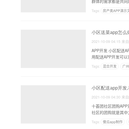
群体的需求都是共同
Tags:
房产类APP演示
菜谱APP研发
小区送菜app怎么
2021-10-09 04:15
来
APP开发 小区配送
用配送APP开发可
Tags:
混合开发
广
小区配送app开发
2021-10-09 04:30
来
十荟团社区团购AP
社区的团购就是其中
的
Tags:
傻瓜app制作
安徽app开发企业有哪