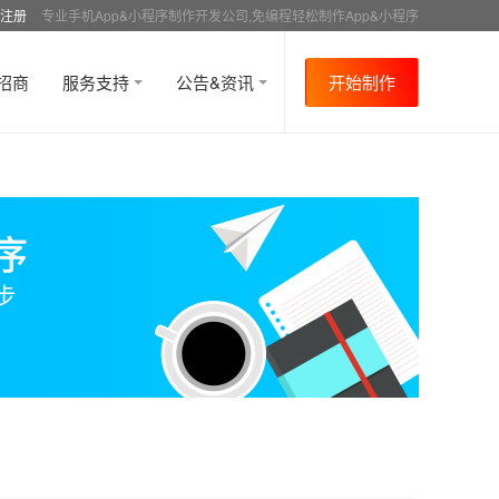
注册
专业手机App&小程序制作开发公司,免编程轻松制作App&小程序
招商
服务支持
公告&资讯
开始制作