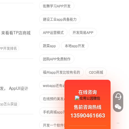
街舞学习APP开发
建设工业app具备能力
，来看看TP店商城
APP运营模式
开发简易APP
蔬菜app
本地app开发
PP开发排名
团购APP免费制作
福州app开发比较有名的
O2O商城
webapp还有必要吗
发， AppUI设计
在线咨询
在线预约美发APP开发
pp怎么获益
售前咨询热线
手机商城app开发公司
13590461663
开发一个软件需要学习什么