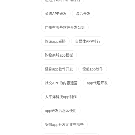
菜谱APP研发
混合开发
广州有哪些软件开发公司
旅游app威胁
自媒体APP排行
购物商城app模板
健身app软件开发
傻瓜app制作
社交APP的内容运营
app代理开发
太平洋科技app制作
app研发后怎么使用
安徽app开发企业有哪些