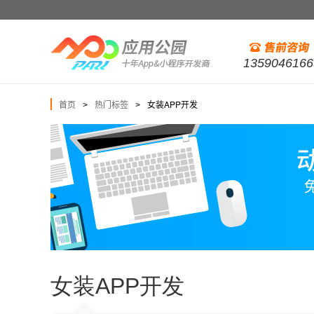
1359046166
首页
热门标签
女装APP开发
>
>
女装APP开发