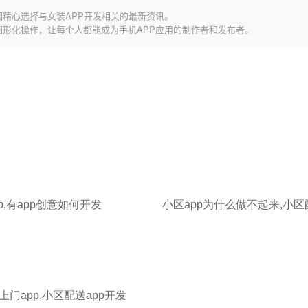
园精心选择与女装APP开发相关的最新资讯。
图形化操作，让每个人都能成为手机APP应用的制作者和发布者。
p,有app创意如何开发
门app,小区配送app开发