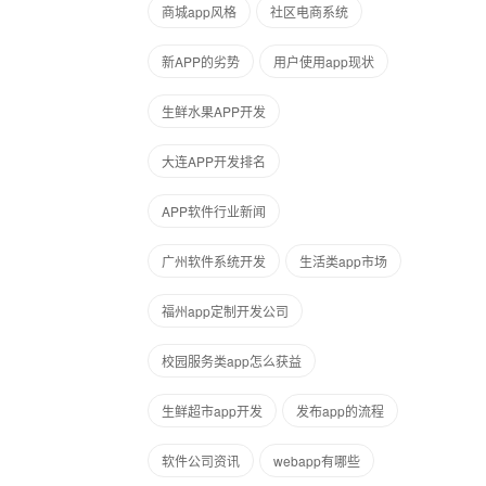
商城app风格
社区电商系统
新APP的劣势
用户使用app现状
生鲜水果APP开发
大连APP开发排名
APP软件行业新闻
广州软件系统开发
生活类app市场
福州app定制开发公司
校园服务类app怎么获益
生鲜超市app开发
发布app的流程
软件公司资讯
webapp有哪些