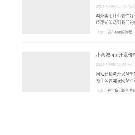
2021-10-09 05:15
来
叫外卖用什么软件好 
经逐渐渗透到我们的
Tags:
发布app的流程
小商城app开发价
2021-10-09 05:30
来
网站建设与开发AP
为什么要建设网站？
Tags:
弄个自己的淘客a
佛山app开发团队