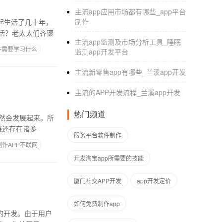
主流app应用市场都有哪些_app平台
制作
起生活了几十年，
活？老太太们齐聚
主流app监测及市场分析工具_睡眠
件需要学习什么
监测app开发平台
主流新零售app有哪些_兰溪app开发
主流的APP开发流程_兰溪app开发
热门频道
必然会发展起来。所
展还存在诸多
服务平台软件制作
制作APP不联网
开发淘宝app所需要的技能
厦门社交APP开发
app开发定价
如何免费制作app
商的开发。由于用户