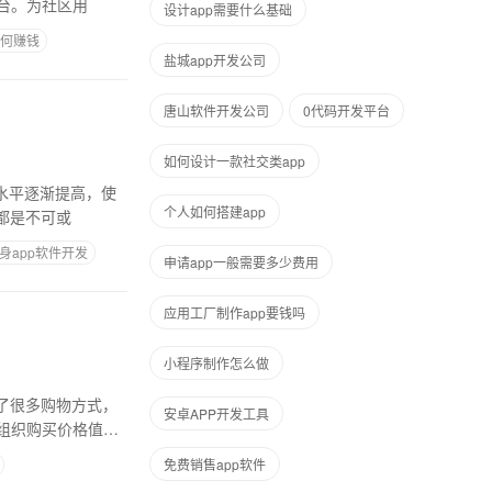
台。为社区用
设计app需要什么基础
如何赚钱
盐城app开发公司
唐山软件开发公司
0代码开发平台
如何设计一款社交类app
活水平逐渐提高，使
个人如何搭建app
都是不可或
身app软件开发
申请app一般需要多少费用
应用工厂制作app要钱吗
小程序制作怎么做
了很多购物方式，
安卓APP开发工具
组织购买价格值低
免费销售app软件