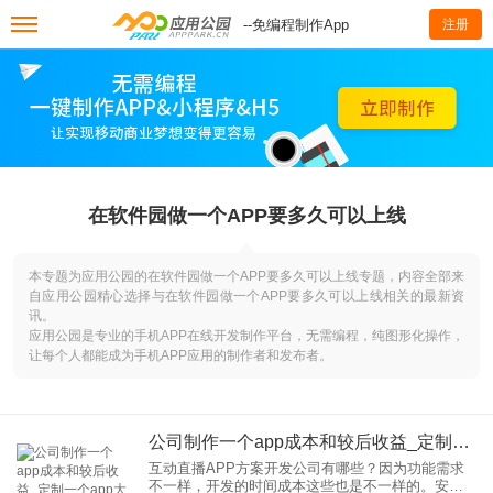
--免编程制作App
注册
在软件园做一个APP要多久可以上线
本专题为应用公园的在软件园做一个APP要多久可以上线专题，内容全部来
自应用公园精心选择与在软件园做一个APP要多久可以上线相关的最新资
讯。
应用公园是专业的手机APP在线开发制作平台，无需编程，纯图形化操作，
让每个人都能成为手机APP应用的制作者和发布者。
公司制作一个app成本和较后收益_定制一个app大概多少钱
互动直播APP方案开发公司有哪些？因为功能需求
不一样，开发的时间成本这些也是不一样的。安卓