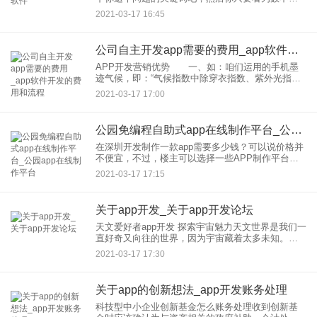
页就好了，光是为数不多页就有几家公司了。那
2021-03-17 16:45
么，接下来的问题就是你问的，“我知道有，但问题
是哪家好呢？”1）看网
公司自主开发app需要的费用_app软件开发的费用和流程
APP开发营销优势 一、如：咱们运用的手机墨
迹气候，即：“气候指数中除穿衣指数、紫外光指
数… …，却多出来了一项饮料指数，然后增加了用
2021-03-17 17:00
户与其之间的互动、体检性
公园免编程自助式app在线制作平台_公园app在线制作平台
在深圳开发制作一款app需要多少钱？可以说价格并
不便宜，不过，楼主可以选择一些APP制作平台来
制作，价格就有很明显的优势了，例如应用公园
2021-03-17 17:15
APP在线制作平台，价格就可以比一般的APP公司
节省90%左右。
关于app开发_关于app开发论坛
天文爱好者app开发 探索宇宙魅力天文世界是我们一
直好奇又向往的世界，因为宇宙藏着太多未知。天
文爱好者会通过各种不一样的方式来看宇宙，比如
2021-03-17 17:30
天文望远镜、天文网站。天文爱好者app开发具备天
文快讯、天文译
关于app的创新想法_app开发账务处理
科技型中小企业创新基金怎么账务处理收到创新基