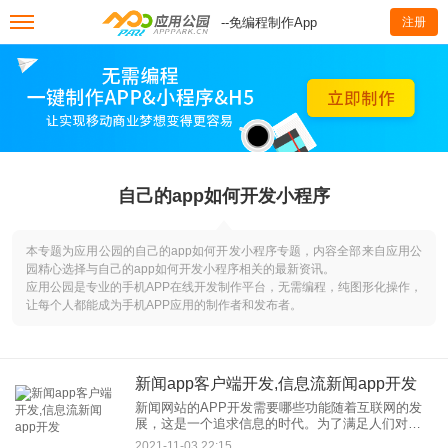
--免编程制作App
注册
自己的app如何开发小程序
本专题为应用公园的自己的app如何开发小程序专题，内容全部来自应用公
园精心选择与自己的app如何开发小程序相关的最新资讯。
应用公园是专业的手机APP在线开发制作平台，无需编程，纯图形化操作，
让每个人都能成为手机APP应用的制作者和发布者。
新闻app客户端开发,信息流新闻app开发
新闻网站的APP开发需要哪些功能随着互联网的发
展，这是一个追求信息的时代。为了满足人们对信
息的渴望，各种类型的新闻应用层出不穷。边肖发
2021-11-03 22:15