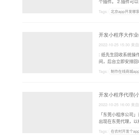
个插件。 
Tags:
北京app开发哪
家政app开发的功能
开发小程序大作业
2022-10-25 15:30
来
: 纸先生回收系统操作流程 1.客户下单时，会在一键预约回收； 2.回收价格一目了然
间，后台立即安排回
Tags:
制作在线商城ap
做一个上门服务的AP
开发小程序代理(
2022-10-25 16:00
来
「东莞小程序公司」东莞做小程序的公司推荐 1
Tags:
在农村开发个ap
个人开发的安卓软件