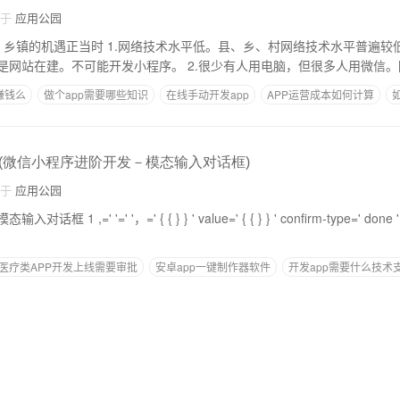
自于
应用公园
水平低。县、乡、村网络技术水平普遍较低。在四五线城
市，他们的技术大多是网站在建。不可能开发小程序。 2.很少有人用电脑，但很多人用微
赚钱么
做个app需要哪些知识
在线手动开发app
APP运营成本如何计算
(微信小程序进阶开发－模态输入对话框)
自于
应用公园
微信小程序进阶开发模态输入对话框 1 ,=' '=' '，=' { { } } ' value=' { { } } ' confirm-type=' do
医疗类APP开发上线需要审批
安卓app一键制作器软件
开发app需要什么技术
lestore需要多少钱