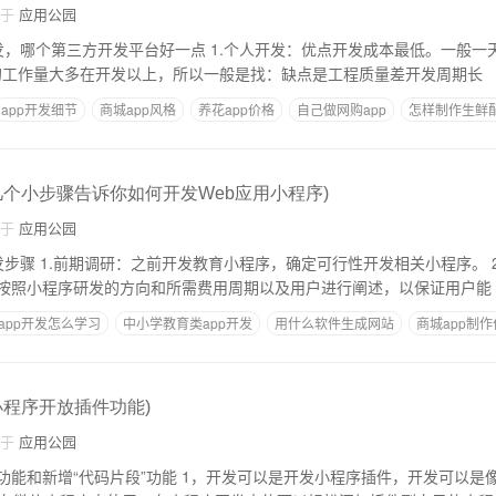
自于
应用公园
好一点 1.个人开发：优点开发成本最低。一般一天的工资开发在300
项目的工作量大多在开发以上，所以一般是找：缺点是工程质量差开发周期长
app开发细节
商城app风格
养花app价格
自己做网购app
怎样制作生鲜配
几个小步骤告诉你如何开发Web应用小程序)
自于
应用公园
序。 2.研发方案：为了
按照小程序研发的方向和所需费用周期以及用户进行阐述，以保证用户能
app开发怎么学习
中小学教育类app开发
用什么软件生成网站
商城app制
开发
小程序开放插件功能)
自于
应用公园
 1，开发可以是开发小程序插件，开发可以是像开发小程序开发一