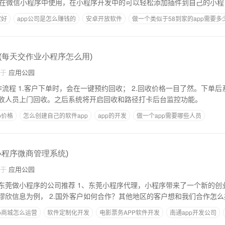
2.插件可以在微信小程序中使用，在小程序开发中的可以轻松添加插件到自己的小程
家好
app公司是怎么赚钱的
安卓开放软件
做一个类似于58到家的app需要多
做个网购app需要多少钱
(每天交作业小程序怎么用)
自于
应用公园
。下单后系统，确定上门时
收人员上门回收。之后系统将开启回收和路径打卡后台监控功能。
p价格
怎么创建自己的软件app
app的开发
做一个app需要哪些人员
P要多少钱
webapp和原生app的区别
小程序微商管理系统)
自于
应用公园
、东莞小程序代理，小程序带来了一个新的创业风口，很多个人
出现在东莞代理，以缪欣信息为例， 2.国外客户如何合作？其他地区的客户想和我们合作
p商城怎么运营
软件定制化开发
电影票务APP软件开发
南通app开发公司