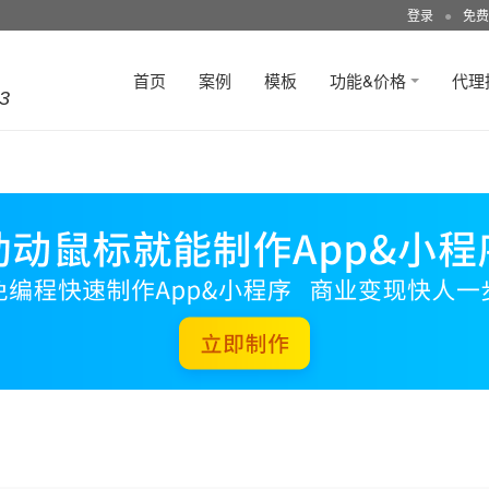
登录
●
免费
首页
案例
模板
功能&价格
代理
3