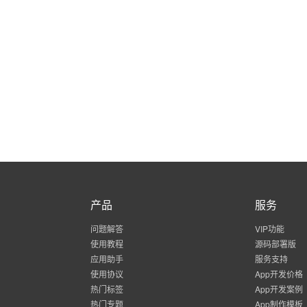
产品
服务
问题解答
VIP功能
使用教程
源码部署版
应用助手
服务支持
使用协议
App开发价格
热门标签
App开发案例
热门专题
App制作模板