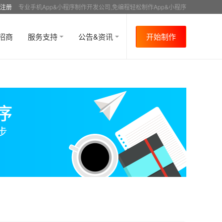
注册
专业手机App&小程序制作开发公司,免编程轻松制作App&小程序
招商
服务支持
公告&资讯
开始制作