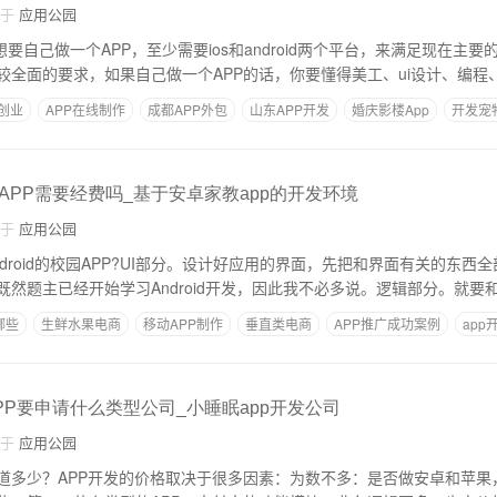
自于
应用公园
想要自己做一个APP，至少需要ios和android两个平台，来满足现在主
较全面的要求，如果自己做一个APP的话，你要懂得美工、ui设计、编程
网创业
APP在线制作
成都APP外包
山东APP开发
婚庆影楼App
开发宠
APP需要经费吗_基于安卓家教app的开发环境
自于
应用公园
droid的校园APP?UI部分。设计好应用的界面，先把和界面有关的东西
然题主已经开始学习Android开发，因此我不必多说。逻辑部分。就要
哪些
生鲜水果电商
移动APP制作
垂直类电商
APP推广成功案例
ap
PP要申请什么类型公司_小睡眠app开发公司
自于
应用公园
位知道多少？APP开发的价格取决于很多因素：为数不多：是否做安卓和苹